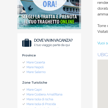
render
dorata
ammali
Torre 
Visita
DOVE VAI IN VACANZA?
Vuoi s
il tuo viaggio parte da qui
UBIC
Province
Mare Caserta
Mare Napoli
Mare Salerno
Zone Turistiche
Mare Capri
Mare Costiera Amalfitana
Mare Isola di Ischia
Mare Isola di Procida