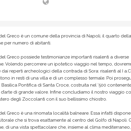
del Greco è un comune della provincia di Napoli, il quarto dell
e per numero di abitanti.
del Greco possiede testimonianze importanti risalenti a diverse
e. Volendo percorrere un ipotetico viaggio nel tempo, dovre
e dai reperti archeologici della contrada di Sora: risalenti al I a.C.
tono in resti di una villa e di un complesso termale. Poi prose
 Basilica Pontifica di Santa Croce, costruita nel ‘500 contenent
d’arte di grande valore. Infine concludiamo il nostro viaggio co
ero degli Zoccolanti con il suo bellissimo chiostro.
del Greco è una rinomata località balneare. Essa infatti dispone
litorale che si trova esattamente al centro del Golfo di Napoli.
, di una vista spettacolare che, insieme al clima mediterraneo,