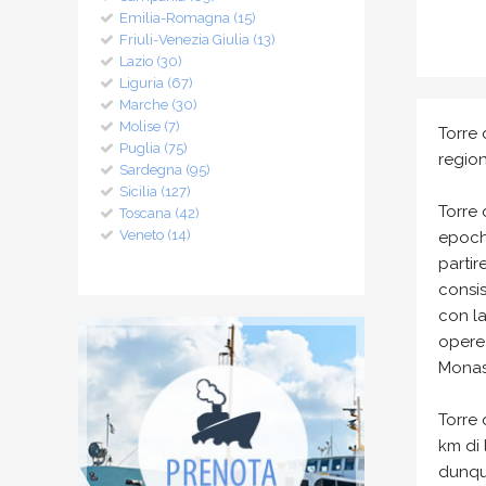
Emilia-Romagna (15)
Friuli-Venezia Giulia (13)
Lazio (30)
Liguria (67)
Marche (30)
Molise (7)
Torre 
Puglia (75)
region
Sardegna (95)
Sicilia (127)
Torre 
Toscana (42)
Veneto (14)
epoch
partir
consis
con la
opere 
Monast
Torre 
km di 
dunque