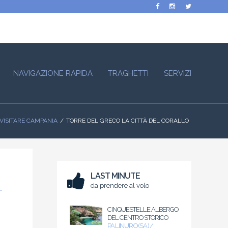
NAVIGAZIONE RAPIDA
TRAGHETTI
SERVIZI
 VISITARE CAMPANIA
TORRE DEL GRECO LA CITTÀ DEL CORALLO
LAST MINUTE
da prendere al volo
.
CINQUESTELLE ALBERGO
DEL CENTRO STORICO
PALINURO (SA) /