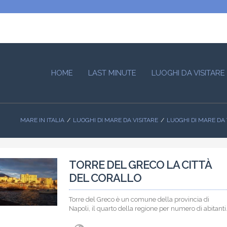
HOME
LAST MINUTE
LUOGHI DA VISITARE
MARE IN ITALIA
LUOGHI DI MARE DA VISITARE
LUOGHI DI MARE DA
TORRE DEL GRECO LA CITTÀ
DEL CORALLO
Torre del Greco è un comune della provincia di
Napoli, il quarto della regione per numero di abitanti