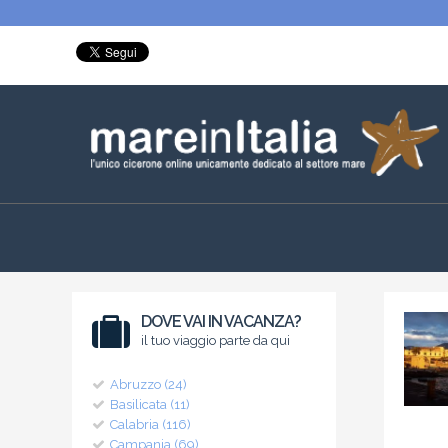
DOVE VAI IN VACANZA?
il tuo viaggio parte da qui
Abruzzo (24)
Basilicata (11)
Calabria (116)
Campania (69)