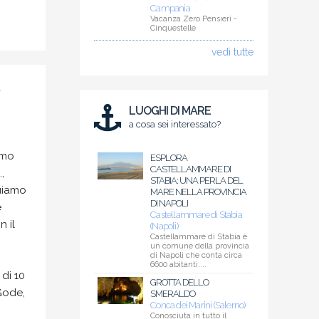
Campania
Vacanza Zero Pensieri -
Cinquestelle
vedi tutte
a
LUOGHI DI MARE
a cosa sei interessato?
mmo
ESPLORA
CASTELLAMMARE DI
,
STABIA: UNA PERLA DEL
guiamo
MARE NELLA PROVINCIA
DI NAPOLI
e
Castellammare di Stabia
n il
(Napoli)
Castellammare di Stabia è
un comune della provincia
di Napoli che conta circa
6600 abitanti....
 di 10
GROTTA DELLO
 Gode,
SMERALDO
Conca dei Marini (Salerno)
Conosciuta in tutto il