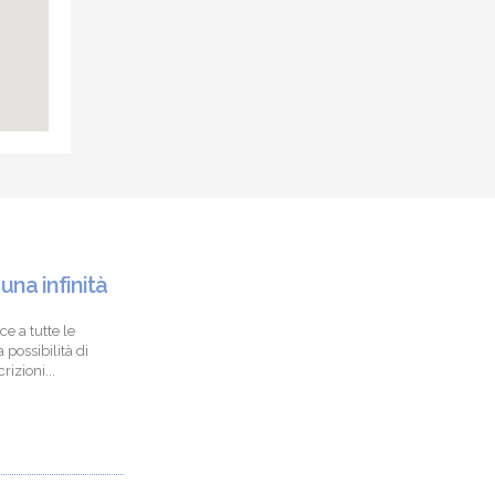
 una infinità
ce a tutte le
 possibilità di
izioni...