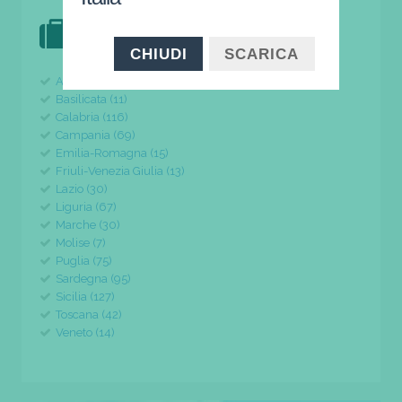
DOVE VAI IN VACANZA?
il tuo viaggio parte da qui
CHIUDI
SCARICA
Abruzzo (24)
Basilicata (11)
Calabria (116)
Campania (69)
Emilia-Romagna (15)
Friuli-Venezia Giulia (13)
Lazio (30)
Liguria (67)
Marche (30)
Molise (7)
Puglia (75)
Sardegna (95)
Sicilia (127)
Toscana (42)
Veneto (14)