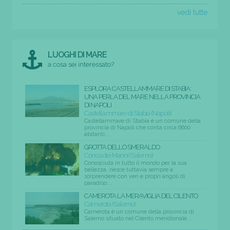
vedi tutte
LUOGHI DI MARE
a cosa sei interessato?
ESPLORA CASTELLAMMARE DI STABIA:
UNA PERLA DEL MARE NELLA PROVINCIA
DI NAPOLI
Castellammare di Stabia (Napoli)
Castellammare di Stabia è un comune della
provincia di Napoli che conta circa 6600
abitanti....
GROTTA DELLO SMERALDO
Conca dei Marini (Salerno)
Conosciuta in tutto il mondo per la sua
bellezza, riesce tuttavia sempre a
sorprendere con veri e propri angoli di
paradiso....
CAMEROTA LA MERAVIGLIA DEL CILENTO
Camerota (Salerno)
Camerota è un comune della provincia di
Salerno situato nel Cilento meridionale....