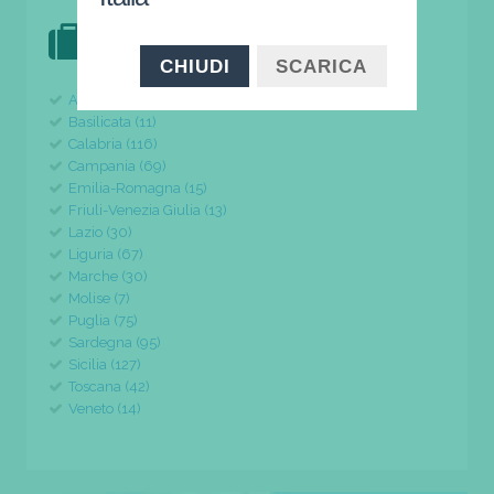
DOVE VAI IN VACANZA?
il tuo viaggio parte da qui
CHIUDI
SCARICA
Abruzzo (24)
Basilicata (11)
Calabria (116)
Campania (69)
Emilia-Romagna (15)
Friuli-Venezia Giulia (13)
Lazio (30)
Liguria (67)
Marche (30)
Molise (7)
Puglia (75)
Sardegna (95)
Sicilia (127)
Toscana (42)
Veneto (14)