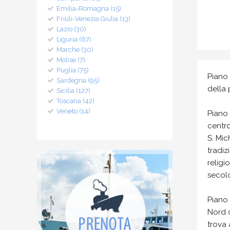
Emilia-Romagna (15)
Friuli-Venezia Giulia (13)
Lazio (30)
Liguria (67)
Marche (30)
Molise (7)
Puglia (75)
Piano 
Sardegna (95)
della 
Sicilia (127)
Toscana (42)
Veneto (14)
Piano 
centro
S. Mic
tradiz
religi
secolo
Piano 
Nord c
trova 