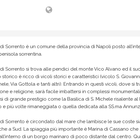
di Sorrento è un comune della provincia di Napoli posto all’int
penisola sorrentina.
di Sorrento si trova alle pendici del monte Vico Alvano ed il su
 storico è ricco di vicoli storici e caratteristici (vicolo S. Giovanni
hele, Via Gottola e tanti altri). Entrando in questi vicoli, dove si 
ione e religione, sarà facile imbattersi in complessi monumentali
osi di grande prestigio come la Basilica di S. Michele risalente al 
 e più volte rimaneggiata o quella dedicata alla SS.ma Annunz
di Sorrento è circondato dal mare che lambisce le sue coste si
he a Sud. La spiaggia più importante è Marina di Cassano che 
all’interno di un borgo marinaro di poco distante dal centro. Q