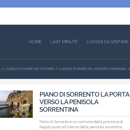
HOME
LAST MINUTE
LUOGHI DA VISITARE
A
LUOGHI DI MARE DA VISITARE
LUOGHI DI MARE DA VISITARE CAMPANIA
PIANO DI SORRENTO LA PORTA
VERSO LA PENISOLA
SORRENTINA
Piano di Sorrento è un comune della provincia di
Napoli posto all’interno della penisola sorrentina.