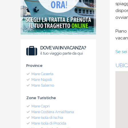
spiagg
dispon
ovviam
Piano 
vacanz
DOVE VAI IN VACANZA?
Se sei
il tuo viaggio parte da qui
UBIC
Province
Mare Caserta
Mare Napoli
Mare Salerno
Zone Turistiche
Mare Capri
Mare Costiera Amalfitana
Mare Isola di Ischia
Mare Isola di Procida