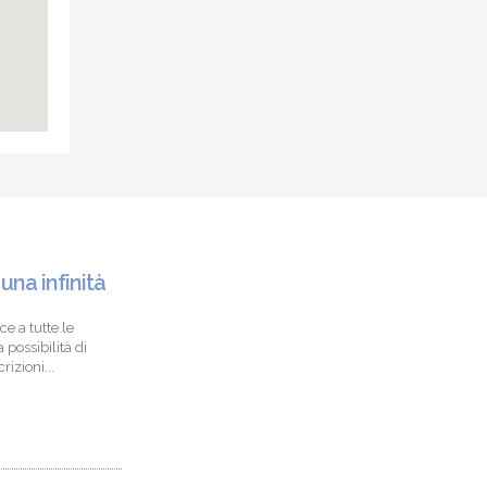
 una infinità
ce a tutte le
 possibilità di
izioni...