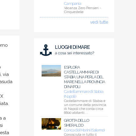
Campania
Vacanza Zero Pensieri -
Cinquestelle
vedi tutte
erno
LUOGHI DI MARE
a cosa sei interessato?
o
ESPLORA
CASTELLAMMARE DI
, via
STABIA: UNA PERLA DEL
trasuda
MARE NELLA PROVINCIA
DI NAPOLI
Castellammare di Stabia
IX
(Napoli)
Castellammare di Stabia è
iata.
un comune della provincia
di Napoli che conta circa
6600 abitanti....
a a
GROTTA DELLO
si
SMERALDO
Conca dei Marini (Salerno)
uesta
Conosciuta in tutto il