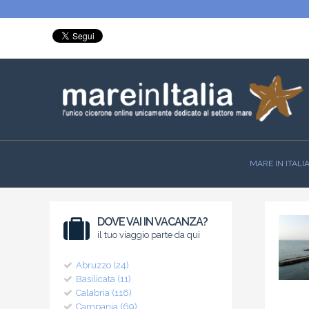
MARE IN ITALI
DOVE VAI IN VACANZA?
il tuo viaggio parte da qui
Abruzzo (24)
Basilicata (11)
Calabria (116)
Campania (69)