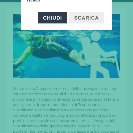
CHIUDI
SCARICA
Se hai scelto Crotone come meta delle tue vacanze ma non
sai ancora come trascorrerai lì il tuo tempo, se non vuoi
ritrovarti al primo giorno di vacanza senza sapere che fare, ti
consigliamo di consultare l’elenco di Escursioni e
divertimenti che mettiamo a tua disposizione per poter
conoscere esattamente i luoghi più caratteristici Crotone e i
punti di ritrovo più In ove trascorrere attimi all'insegna del
divertimento e della spensieratezza. Mare in italia il tuo
punto di riferimento online per organizzare la tua vacanza al