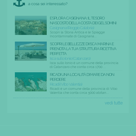
a cosa sei interessato?
ESPLORA CASIGNANA: IL TESORO
NASCOSTO DELLA COSTA DEI GELSOMINI
Casignana (Reggio Calabria)
Scopri la Storia Antica e le Spiagge
Incontaminate di Casignana...
SCOPRI LE BELLEZZE DI ISCA MARINA E
PRENOTA LA TUA STRUTTURA RICETTIVA
PERFETTA
Isca sullo Ionio (Catanzaro)
Isca sullo Ionio è un comune della provincia
di Catanzaro che conta circa 1700 ...
RICADI UNA LOCALITÀ DI MARE DA NON
PERDERE
Ricadi (Vibo Valentia)
Ricadi è un comune della provincia di Vibo
Valentia che conta circa 5000 abitan...
vedi tutte