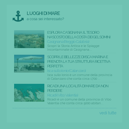
LUOGHI DI MARE
a cosa sei interessato?
ESPLORA CASIGNANA: IL TESORO
NASCOSTO DELLA COSTA DEI GELSOMINI
Casignana (Reggio Calabria)
Scopri la Storia Antica e le Spiagge
Incontaminate di Casignana...
SCOPRI LE BELLEZZE DI ISCA MARINA E
PRENOTA LA TUA STRUTTURA RICETTIVA
PERFETTA
Isca sullo Ionio (Catanzaro)
Isca sullo Ionio è un comune della provincia
di Catanzaro che conta circa 1700 ...
RICADI UNA LOCALITÀ DI MARE DA NON
PERDERE
Ricadi (Vibo Valentia)
Ricadi è un comune della provincia di Vibo
Valentia che conta circa 5000 abitan...
vedi tutte