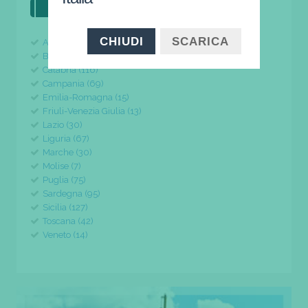
il tuo viaggio parte da qui
CHIUDI
SCARICA
Abruzzo (24)
Basilicata (11)
Calabria (116)
Campania (69)
Emilia-Romagna (15)
Friuli-Venezia Giulia (13)
Lazio (30)
Liguria (67)
Marche (30)
Molise (7)
Puglia (75)
Sardegna (95)
Sicilia (127)
Toscana (42)
Veneto (14)