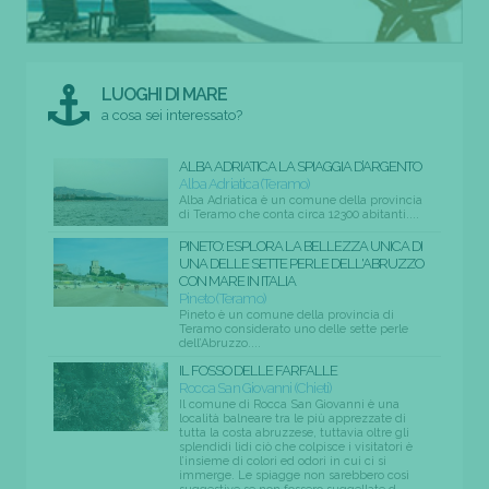
LUOGHI DI MARE
a cosa sei interessato?
ALBA ADRIATICA LA SPIAGGIA D’ARGENTO
Alba Adriatica (Teramo)
Alba Adriatica è un comune della provincia
di Teramo che conta circa 12300 abitanti....
PINETO: ESPLORA LA BELLEZZA UNICA DI
UNA DELLE SETTE PERLE DELL'ABRUZZO
CON MARE IN ITALIA
Pineto (Teramo)
Pineto è un comune della provincia di
Teramo considerato uno delle sette perle
dell’Abruzzo....
IL FOSSO DELLE FARFALLE
Rocca San Giovanni (Chieti)
Il comune di Rocca San Giovanni è una
località balneare tra le più apprezzate di
tutta la costa abruzzese, tuttavia oltre gli
splendidi lidi ciò che colpisce i visitatori è
l’insieme di colori ed odori in cui ci si
immerge. Le spiagge non sarebbero così