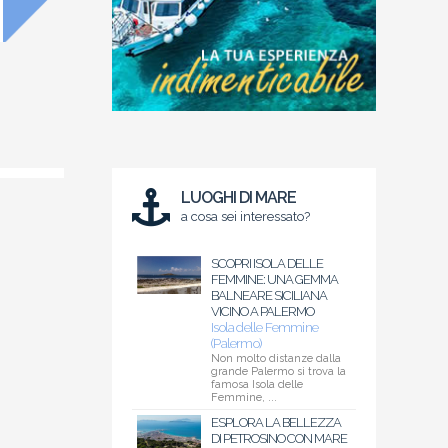
LUOGHI DI MARE
a cosa sei interessato?
SCOPRI ISOLA DELLE
FEMMINE: UNA GEMMA
BALNEARE SICILIANA
VICINO A PALERMO
Isola delle Femmine
(Palermo)
Non molto distanze dalla
grande Palermo si trova la
famosa Isola delle
Femmine, ...
ESPLORA LA BELLEZZA
DI PETROSINO CON MARE