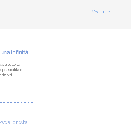
Vedi tutte
 una infinità
ce a tutte le
 possibilità di
izioni...
ceverai le novità