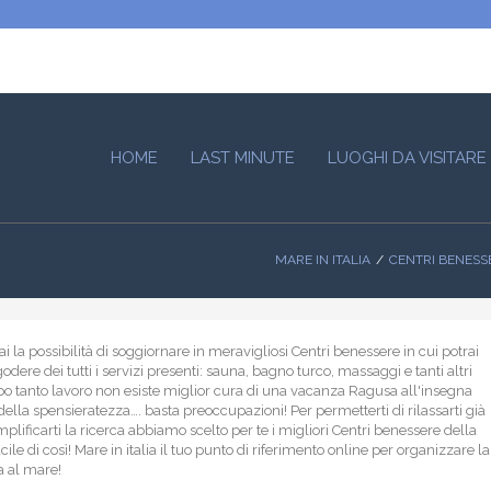
HOME
LAST MINUTE
LUOGHI DA VISITARE
MARE IN ITALIA
CENTRI BENESS
 la possibilità di soggiornare in meravigliosi Centri benessere in cui potrai
 godere dei tutti i servizi presenti: sauna, bagno turco, massaggi e tanti altri
o tanto lavoro non esiste miglior cura di una vacanza Ragusa all'insegna
della spensieratezza…. basta preoccupazioni! Per permetterti di rilassarti già
plificarti la ricerca abbiamo scelto per te i migliori Centri benessere della
ile di così! Mare in italia il tuo punto di riferimento online per organizzare la
a al mare!