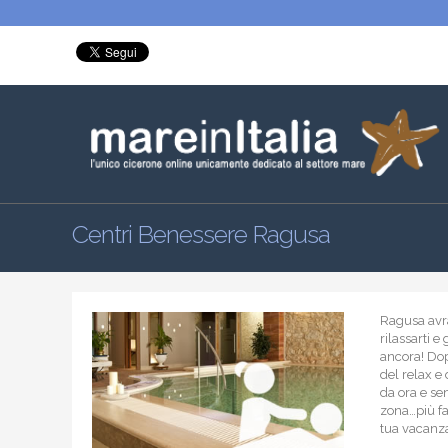
Centri Benessere Ragusa
Ragusa avrai
rilassarti e
ancora! Dop
del relax e 
da ora e sem
zona…più fac
tua vacanz