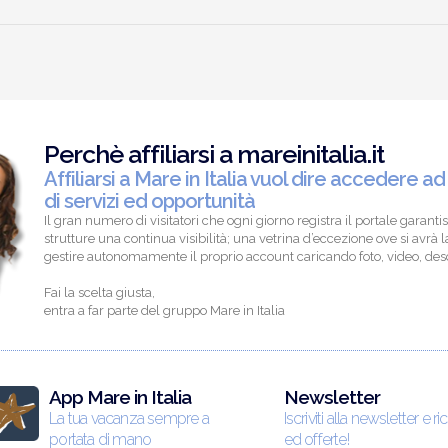
Perchè affiliarsi a mareinitalia.it
Affiliarsi a Mare in Italia vuol dire accedere ad
di servizi ed opportunità
Il gran numero di visitatori che ogni giorno registra il portale garantis
strutture una continua visibilità; una vetrina d’eccezione ove si avrà la
gestire autonomamente il proprio account caricando foto, video, descr
Fai la scelta giusta,
entra a far parte del gruppo Mare in Italia
App Mare in Italia
Newsletter
La tua vacanza sempre a
Iscriviti alla newsletter e ri
portata di mano
ed offerte!