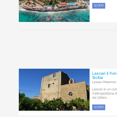
SCOPRI
Lascari il fio
Sicilia
Lascari (Palermo)
Lascari è un co
metropolitana d
da Cefalù....
SCOPRI