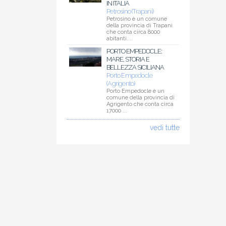
IN ITALIA
Petrosino (Trapani)
Petrosino è un comune
della provincia di Trapani
che conta circa 8000
abitanti....
PORTO EMPEDOCLE:
MARE, STORIA E
BELLEZZA SICILIANA
Porto Empedocle
(Agrigento)
Porto Empedocle è un
comune della provincia di
Agrigento che conta circa
17000 ...
vedi tutte