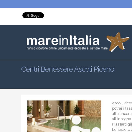
Centri Benessere Ascoli Piceno
Ascoli Picen
potrai rilas
altri ancor
all'insegna
rilassarti g
benessere de