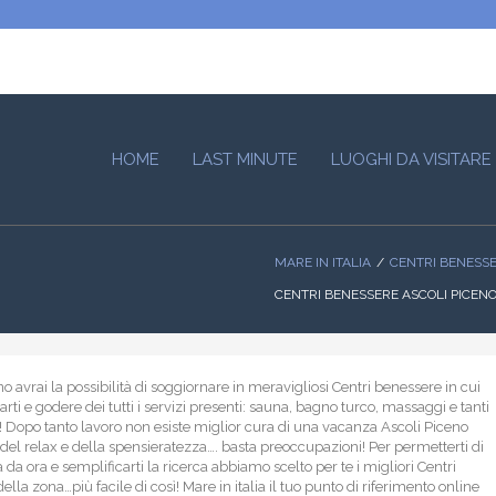
HOME
LAST MINUTE
LUOGHI DA VISITARE
MARE IN ITALIA
CENTRI BENESS
CENTRI BENESSERE ASCOLI PICEN
o avrai la possibilità di soggiornare in meravigliosi Centri benessere in cui
sarti e godere dei tutti i servizi presenti: sauna, bagno turco, massaggi e tanti
a! Dopo tanto lavoro non esiste miglior cura di una vacanza Ascoli Piceno
 del relax e della spensieratezza…. basta preoccupazioni! Per permetterti di
ià da ora e semplificarti la ricerca abbiamo scelto per te i migliori Centri
lla zona…più facile di così! Mare in italia il tuo punto di riferimento online