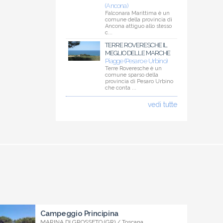
(Ancona)
Falconara Marittima è un
comune della provincia di
Ancona attiguo allo stesso
c...
TERRE ROVERESCHE IL
MEGLIO DELLE MARCHE
Piagge (Pesaro e Urbino)
Terre Roveresche è un
comune sparso della
provincia di Pesaro Urbino
che conta ...
vedi tutte
Campeggio Principina
MARINA DI GROSSETO (GR) / Toscana