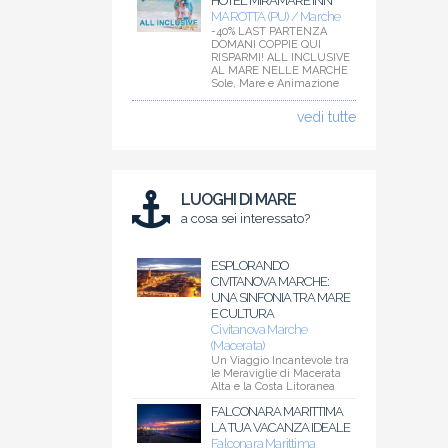
HOTEL MIRAMARE INN
MAROTTA (PU) / Marche
-40% LAST PARTENZA
DOMANI COPPIE QUI
RISPARMI! ALL INCLUSIVE
AL MARE NELLE MARCHE
Sole, Mare e Animazione
vedi tutte
LUOGHI DI MARE
a cosa sei interessato?
ESPLORANDO
CIVITANOVA MARCHE:
UNA SINFONIA TRA MARE
E CULTURA
Civitanova Marche
(Macerata)
Un Viaggio Incantevole tra
le Meraviglie di Macerata
Alta e la Costa Litoranea
FALCONARA MARITTIMA
LA TUA VACANZA IDEALE
Falconara Marittima