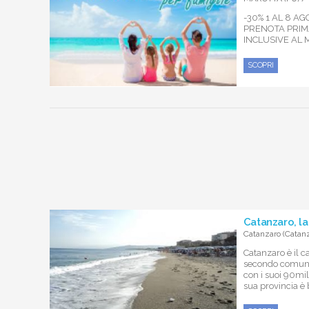
-30% 1 AL 8 A
PRENOTA PRIMA
INCLUSIVE AL
SCOPRI
Catanzaro, la 
Catanzaro (Catanz
Catanzaro è il c
secondo comune
con i suoi 90mila
sua provincia è 