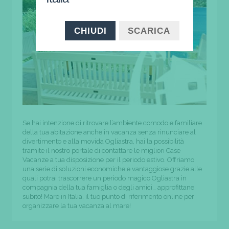
CHIUDI
SCARICA
Se hai intenzione di ritrovare l’ambiente comodo e familiare
della tua abitazione anche in vacanza senza rinunciare al
divertimento e alla movida Ogliastra, hai la possibilità
tramite il nostro portale di contattare le migliori Case
Vacanze a tua disposizione per il periodo estivo. Offriamo
una serie di soluzioni economiche e vantaggiose grazie alle
quali potrai trascorrere un periodo magico Ogliastra in
compagnia della tua famiglia o degli amici… approfittane
subito! Mare in Italia, il tuo punto di riferimento online per
organizzare la tua vacanza al mare!