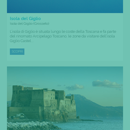
Isola del Giglio
Isola del Giglio (Grosseto)
L’isola di Giglio è situata lungo le coste della Toscana e fa parte
del rinomato Arcipelago Toscano, le zone da visitare dell’isola
Giglio Castel...
SCOPRI