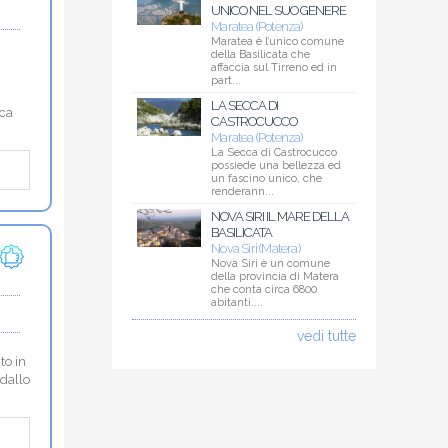
UNICO NEL SUO GENERE
Maratea (Potenza)
Maratea è l’unico comune
della Basilicata che
affaccia sul Tirreno ed in
part...
LA SECCA DI
ica
CASTROCUCCO
Maratea (Potenza)
La Secca di Castrocucco
possiede una bellezza ed
un fascino unico, che
renderann...
NOVA SIRI IL MARE DELLA
BASILICATA
Nova Siri (Matera)
Nova Siri è un comune
della provincia di Matera
che conta circa 6800
abitanti....
vedi tutte
to in
 dallo