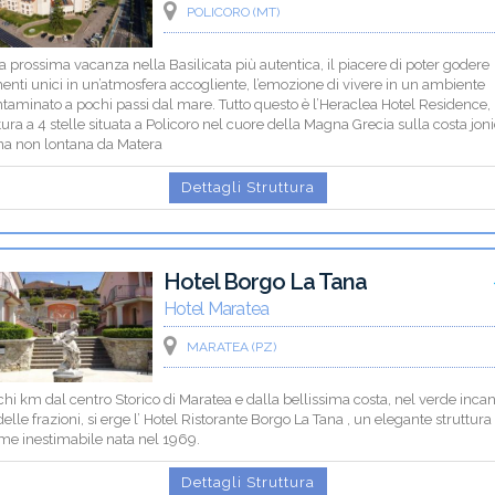
POLICORO (MT)
a prossima vacanza nella Basilicata più autentica, il piacere di poter godere
nti unici in un’atmosfera accogliente, l’emozione di vivere in un ambiente
taminato a pochi passi dal mare. Tutto questo è l’Heraclea Hotel Residence,
tura a 4 stelle situata a Policoro nel cuore della Magna Grecia sulla costa jon
na non lontana da Matera
Dettagli Struttura
Hotel Borgo La Tana
Hotel Maratea
MARATEA (PZ)
hi km dal centro Storico di Maratea e dalla bellissima costa, nel verde incan
elle frazioni, si erge l’ Hotel Ristorante Borgo La Tana , un elegante struttura
me inestimabile nata nel 1969.
Dettagli Struttura