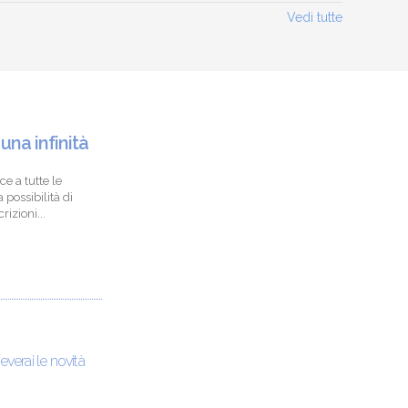
Vedi tutte
 una infinità
ce a tutte le
 possibilità di
izioni...
ceverai le novità