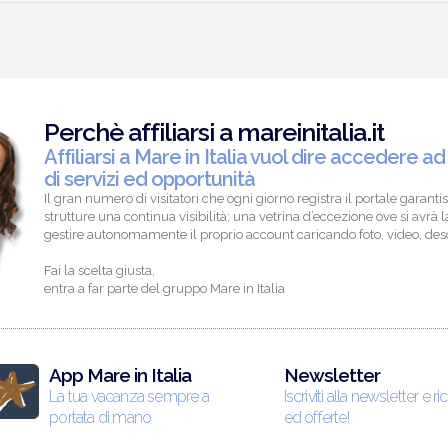
Perchè affiliarsi a mareinitalia.it
Affiliarsi a Mare in Italia vuol dire accedere ad
di servizi ed opportunità
Il gran numero di visitatori che ogni giorno registra il portale garantis
strutture una continua visibilità; una vetrina d’eccezione ove si avrà la
gestire autonomamente il proprio account caricando foto, video, descr
Fai la scelta giusta,
entra a far parte del gruppo Mare in Italia
App Mare in Italia
Newsletter
La tua vacanza sempre a
Iscriviti alla newsletter e ri
portata di mano
ed offerte!