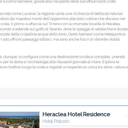
 turismo balneare, grazie alla riscoperta delle sue affascinanti coste.
 nota come Lucania, la regione vanta una ricchezza di bellezze naturali
ndono dai maestosi monti dell'Appennino alle dolci colline che sfociano nei
i costa. Il primo si affaccia sul Tirreno con la rinomata località di Maratea,
econdo si estende sul golfo di Taranto, dove le spiagge di sabbia fine e dorata
zzate dalle cristalline acque dello Ionio. Centri balneari come Metaponto e
 solo offrono paesaggi idilliaci, ma sono anche fulcri di vibrante vitalità
ta, dunque, si configura come una destinazione turistica completa, unendo
 per la storia e l'archeologia alle rilassanti giornate al mare. Esplora le
ture ricettive lungo la costa e regalati un'esperienza unica tra storia, natura 
Heraclea Hotel Residence
Hotel Policoro