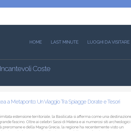
HOME
LAST MINUTE
LUOGHI DA VISITARE
Incantevoli Coste
ea a Metaponto: Un Viaggio Tra Spiagge Dorate e Tesori
limitata estensione territoriale, la Basilicata si afferma come una destinazion
 grande fascino. Oltre ai celebri Sassi di Matera e ai numerosi siti archeologici
tà preromane e della Magna Grecia, la regione ha recentemente visto un