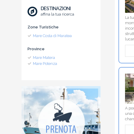
DESTINAZIONI
affina la tua ricerca
La tu
mome
Zone Turistiche
incon
strut
Mare Costa di Maratea
luca
Province
Mare Matera
Mare Potenza
A poc
una d
char