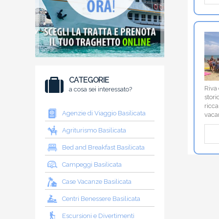
CATEGORIE
Riva 
a cosa sei interessato?
stori
ricca
Agenzie di Viaggio Basilicata
vacan
Agriturismo Basilicata
Bed and Breakfast Basilicata
Campeggi Basilicata
Case Vacanze Basilicata
Centri Benessere Basilicata
Escursioni e Divertimenti