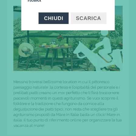
CHIUDI
SCARICA
Messina troverai bellissime location in cui il pittoresco
paesaggio naturale ,la cortesia e l’ospitalità del personale e i
prelibati piatti creano un mix perfetto che ti farà trascorrere
piacevoli momenti in questi agriturismo. Se vuoi scoprire il
folklore e la tradizione che fungono da cornice alla
degustazione dei piatti tipici, non resta che scegliere tra gli
agriturismo proposti da Mare In Italia basta un click! Mare in
italia, il tuo punto di riferimento online per organizzare la tua
vacanza al mare!