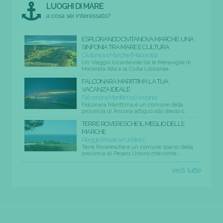
LUOGHI DI MARE
a cosa sei interessato?
ESPLORANDO CIVITANOVA MARCHE: UNA
SINFONIA TRA MARE E CULTURA
Civitanova Marche (Macerata)
Un Viaggio Incantevole tra le Meraviglie di
Macerata Alta e la Costa Litoranea
FALCONARA MARITTIMA LA TUA
VACANZA IDEALE
Falconara Marittima (Ancona)
Falconara Marittima è un comune della
provincia di Ancona attiguo allo stesso c...
TERRE ROVERESCHE IL MEGLIO DELLE
MARCHE
Piagge (Pesaro e Urbino)
Terre Roveresche è un comune sparso della
provincia di Pesaro Urbino che conta ...
vedi tutte