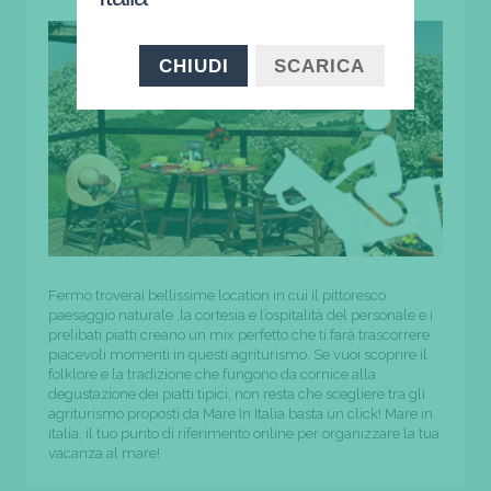
CHIUDI
SCARICA
Fermo troverai bellissime location in cui il pittoresco
paesaggio naturale ,la cortesia e l’ospitalità del personale e i
prelibati piatti creano un mix perfetto che ti farà trascorrere
piacevoli momenti in questi agriturismo. Se vuoi scoprire il
folklore e la tradizione che fungono da cornice alla
degustazione dei piatti tipici, non resta che scegliere tra gli
agriturismo proposti da Mare In Italia basta un click! Mare in
italia, il tuo punto di riferimento online per organizzare la tua
vacanza al mare!