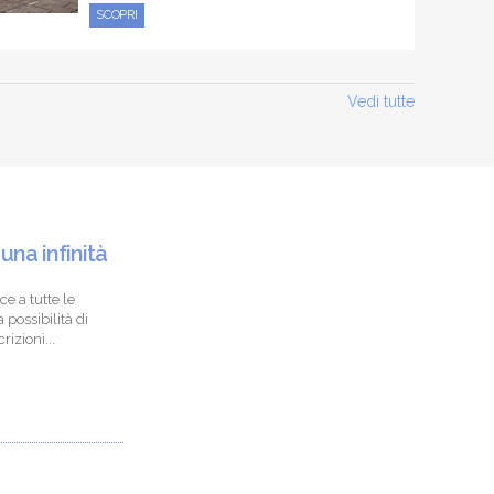
SCOPRI
Vedi tutte
 una infinità
ce a tutte le
 possibilità di
izioni...