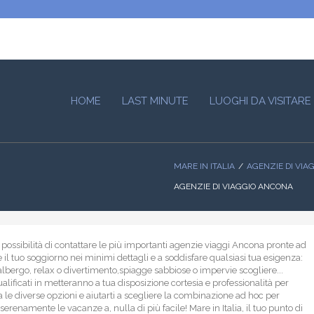
HOME
LAST MINUTE
LUOGHI DA VISITARE
MARE IN ITALIA
AGENZIE DI VIA
AGENZIE DI VIAGGIO ANCONA
 possibilità di contattare le più importanti agenzie viaggi Ancona pronte ad
 il tuo soggiorno nei minimi dettagli e a soddisfare qualsiasi tua esigenza:
 albergo, relax o divertimento,spiagge sabbiose o impervie scogliere...
alificati in metteranno a tua disposizione cortesia e professionalità per
ra le diverse opzioni e aiutarti a scegliere la combinazione ad hoc per
serenamente le vacanze a, nulla di più facile! Mare in Italia, il tuo punto di