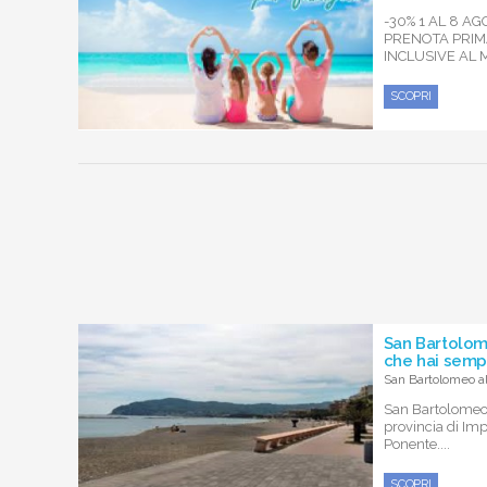
-30% 1 AL 8 A
PRENOTA PRIMA
INCLUSIVE AL
SCOPRI
San Bartolom
che hai semp
San Bartolomeo al
San Bartolomeo
provincia di Impe
Ponente....
SCOPRI