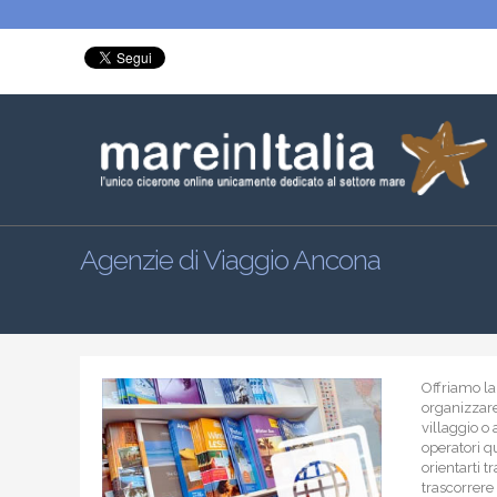
Agenzie di Viaggio Ancona
Offriamo la
organizzare
villaggio o
operatori qu
orientarti t
trascorrere 