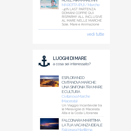
HOTEL MIRAMARE INN
MAROTTA (PU) / Marche
-40% LAST PARTENZA
DOMANI COPPIE QUI
RISPARMI! ALL INCLUSIVE
AL MARE NELLE MARCHE
Sole, Mare e Animazione
vedi tutte
LUOGHI DI MARE
a cosa sei interessato?
ESPLORANDO
CIVITANOVA MARCHE:
UNA SINFONIA TRA MARE
E CULTURA
Civitanova Marche
(Macerata)
Un Viaggio Incantevole tra
le Meraviglie di Macerata
Alta e la Costa Litoranea
FALCONARA MARITTIMA
LA TUA VACANZA IDEALE
Falconara Marittima