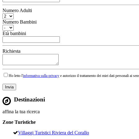
Numero Adulti
Numero Bambini
Età bambini
Richiesta
Ho letto l'
informativa sulla privacy
e autorizzo il trattamento dei miei dati personali ai sens
Destinazioni
affina la tua ricerca
Zone Turistiche
Villaggi Turistici Riviera del Corallo