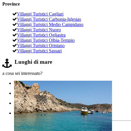
Province
Villaggi Turistici Cagliari
Villaggi Turistici Carbonia-Iglesias
Villaggi Turistici Medio Campidano
Villaggi Turistici Nuoro
Villaggi Turistici Ogliastra
Villaggi Turistici Olbia-Tempio
Villaggi Turistici Oristano
Villaggi Turistici Sassari
Luoghi di mare
a cosa sei interessato?