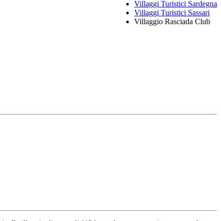
Villaggi Turistici Sardegna
Villaggi Turistici Sassari
Villaggio Rasciada Club