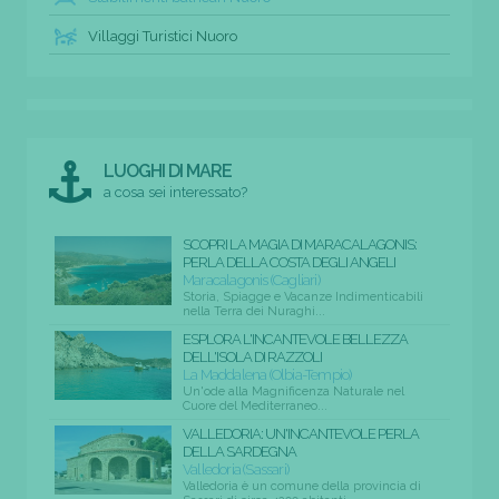
Villaggi Turistici Nuoro
LUOGHI DI MARE
a cosa sei interessato?
SCOPRI LA MAGIA DI MARACALAGONIS:
PERLA DELLA COSTA DEGLI ANGELI
Maracalagonis (Cagliari)
Storia, Spiagge e Vacanze Indimenticabili
nella Terra dei Nuraghi...
ESPLORA L'INCANTEVOLE BELLEZZA
DELL'ISOLA DI RAZZOLI
La Maddalena (Olbia-Tempio)
Un'ode alla Magnificenza Naturale nel
Cuore del Mediterraneo...
VALLEDORIA: UN'INCANTEVOLE PERLA
DELLA SARDEGNA
Valledoria (Sassari)
Valledoria è un comune della provincia di