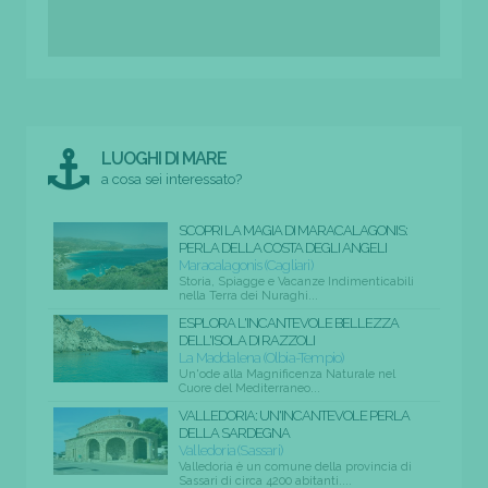
LUOGHI DI MARE
a cosa sei interessato?
SCOPRI LA MAGIA DI MARACALAGONIS:
PERLA DELLA COSTA DEGLI ANGELI
Maracalagonis (Cagliari)
Storia, Spiagge e Vacanze Indimenticabili
nella Terra dei Nuraghi...
ESPLORA L'INCANTEVOLE BELLEZZA
DELL'ISOLA DI RAZZOLI
La Maddalena (Olbia-Tempio)
Un'ode alla Magnificenza Naturale nel
Cuore del Mediterraneo...
VALLEDORIA: UN'INCANTEVOLE PERLA
DELLA SARDEGNA
Valledoria (Sassari)
Valledoria è un comune della provincia di
Sassari di circa 4200 abitanti....