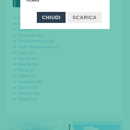
il tuo viaggio parte da qui
CHIUDI
SCARICA
Abruzzo (24)
Basilicata (11)
Calabria (116)
Campania (69)
Emilia-Romagna (15)
Friuli-Venezia Giulia (13)
Lazio (30)
Liguria (67)
Marche (30)
Molise (7)
Puglia (75)
Sardegna (95)
Sicilia (127)
Toscana (42)
Veneto (14)