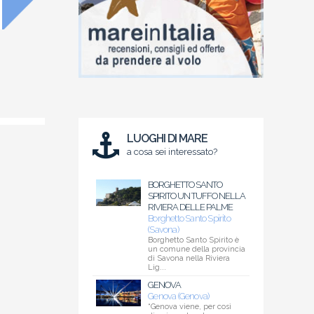
LUOGHI DI MARE
a cosa sei interessato?
BORGHETTO SANTO
SPIRITO UN TUFFO NELLA
RIVIERA DELLE PALME
Borghetto Santo Spirito
(Savona)
Borghetto Santo Spirito è
un comune della provincia
di Savona nella Riviera
Lig...
GENOVA
Genova (Genova)
“Genova viene, per così