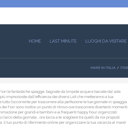
HOME
LAST MINUTE
LUOGHI DA VISITARE
MARE IN ITALIA
STAB
 Fiori le fantastiche spiagge, bagnate da limpide acque e baciate dal sole
più impreziosite dall'efficienza dei diversi Lidi che metteranno a tua
 tutto l’occorrente per trascorrere alla perfezione le tue giornate in spiaggia.
ra dei Fiori sono inoltre un punto di ritrovo ove trascorrere divertenti momenti
animazione per grandi e bambini e ai frequenti happy hour organizzati
o l’arco della giornata… ora tocca a te scegliere tra quelli da noi proposti.
ia, il tuo punto di riferimento online per organizzare la tua vacanza al mare!