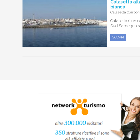
Calasetta all
bianca
Calasetta (Carboni
Calasetta è un 
Sud Sardegna sull
SCOPRI