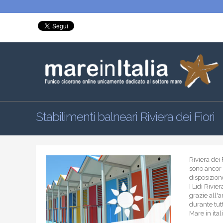
Stabilimenti balneari Riviera dei Fiori
Riviera dei
sono ancor 
disposizione
I Lidi Rivie
grazie all'
durante tutt
Mare in ital