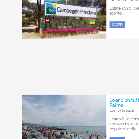
Estate 2026: pr
sconto
SCOPRI
Loano un tuff
Palme
Loano (Savona)
Loano è un comu
che con i suoi 11
popoloso della Li