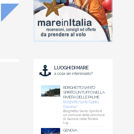
LUOGHI DI MARE
a cosa sei interessato?
BORGHETTO SANTO
SPIRITO UN TUFFO NELLA
RIVIERA DELLE PALME
Borghetto Santo Spirito
(Savona)
Borghetto Santo Spirito è
un comune della provincia
di Savona nella Riviera
Lig...
GENOVA