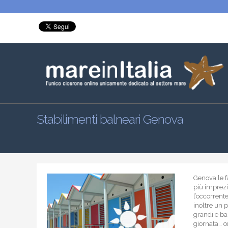
Stabilimenti balneari Genova
Genova le f
più imprezio
l’occorrente
inoltre un 
grandi e ba
giornata… or