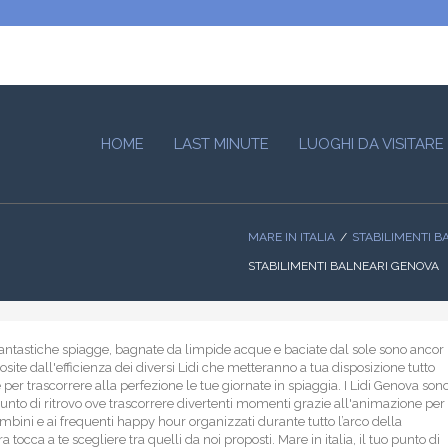
HOME
LAST MINUTE
LUOGHI DA VISITARE
MARE IN ITALIA
STABILIMENTI B
STABILIMENTI BALNEARI GENOVA
antastiche spiagge, bagnate da limpide acque e baciate dal sole sono ancor
site dall'efficienza dei diversi Lidi che metteranno a tua disposizione tutto
 per trascorrere alla perfezione le tue giornate in spiaggia. I Lidi Genova son
punto di ritrovo ove trascorrere divertenti momenti grazie all'animazione per
mbini e ai frequenti happy hour organizzati durante tutto l’arco della
a tocca a te scegliere tra quelli da noi proposti. Mare in italia, il tuo punto di