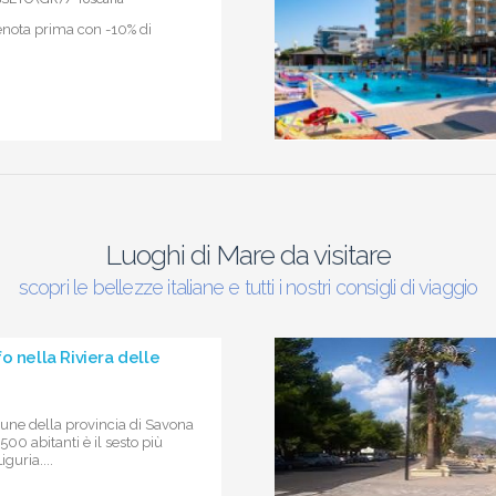
enota prima con -10% di
Luoghi di Mare da visitare
scopri le bellezze italiane e tutti i nostri consigli di viaggio
o nella Riviera delle
ne della provincia di Savona
500 abitanti è il sesto più
guria....