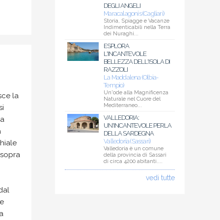
DEGLI ANGELI
Maracalagonis (Cagliari)
Storia, Spiagge e Vacanze
Indimenticabili nella Terra
dei Nuraghi...
ESPLORA
L'INCANTEVOLE
BELLEZZA DELL'ISOLA DI
RAZZOLI
La Maddalena (Olbia-
Tempio)
Un'ode alla Magnificenza
sce la
Naturale nel Cuore del
Mediterraneo...
si
VALLEDORIA:
ra
UN'INCANTEVOLE PERLA
a
DELLA SARDEGNA
Valledoria (Sassari)
hiale
Valledoria è un comune
 sopra
della provincia di Sassari
di circa 4200 abitanti....
vedi tutte
dal
le
a