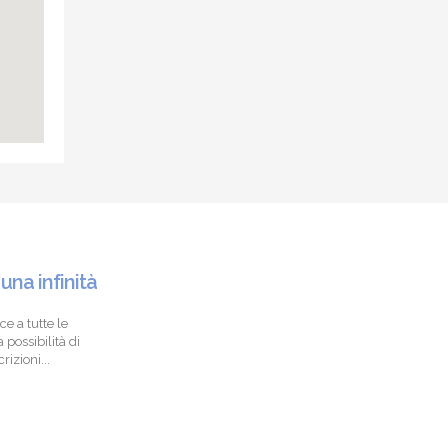
 una infinità
ce a tutte le
 possibilità di
izioni...