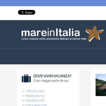
DOVE VAI IN VACANZA?
il tuo viaggio parte da qui
Abruzzo (24)
Basilicata (11)
Calabria (116)
Campania (69)