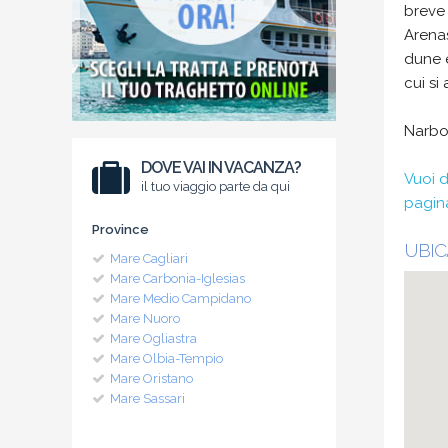
breve 
Arenas
dune e
cui si
Narbol
DOVE VAI IN VACANZA?
Vuoi d
il tuo viaggio parte da qui
pagin
Province
UBIC
Mare Cagliari
Mare Carbonia-Iglesias
Mare Medio Campidano
Mare Nuoro
Mare Ogliastra
Mare Olbia-Tempio
Mare Oristano
Mare Sassari