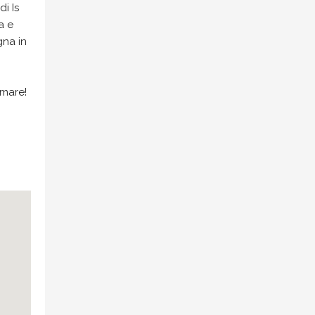
i Is
a e
gna in
 mare!