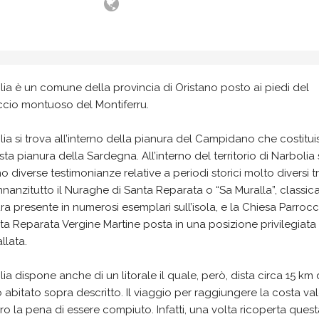
ia è un comune della provincia di Oristano posto ai piedi del
ccio montuoso del Montiferru.
ia si trova all’interno della pianura del Campidano che costitui
sta pianura della Sardegna. All’interno del territorio di Narbolia 
o diverse testimonianze relative a periodi storici molto diversi t
Innanzitutto il Nuraghe di Santa Reparata o “Sa Muralla”, classic
ura presente in numerosi esemplari sull’isola, e la Chiesa Parrocc
ta Reparata Vergine Martine posta in una posizione privilegiata
llata.
ia dispone anche di un litorale il quale, però, dista circa 15 km 
 abitato sopra descritto. Il viaggio per raggiungere la costa va
o la pena di essere compiuto. Infatti, una volta ricoperta quest