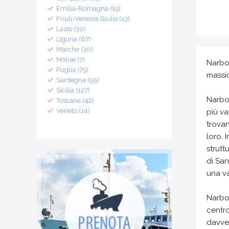
Emilia-Romagna (15)
Friuli-Venezia Giulia (13)
Lazio (30)
Liguria (67)
Marche (30)
Molise (7)
Narbol
Puglia (75)
massi
Sardegna (95)
Sicilia (127)
Narbol
Toscana (42)
Veneto (14)
più va
trovan
loro. 
strutt
di San
una va
Narbol
centro
davver