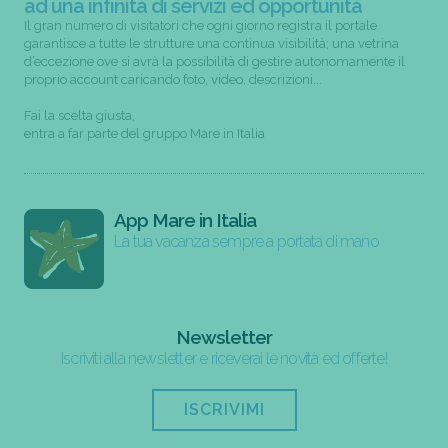
ad una infinità di servizi ed opportunità
Il gran numero di visitatori che ogni giorno registra il portale
garantisce a tutte le strutture una continua visibilità; una vetrina
d’eccezione ove si avrà la possibilità di gestire autonomamente il
proprio account caricando foto, video, descrizioni...
Fai la scelta giusta,
entra a far parte del gruppo Mare in Italia
App Mare in Italia
La tua vacanza sempre a portata di mano
Newsletter
Iscriviti alla newsletter e riceverai le novità ed offerte!
ISCRIVIMI