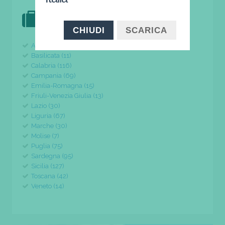
DOVE VAI IN VACANZA?
il tuo viaggio parte da qui
CHIUDI
SCARICA
Abruzzo (24)
Basilicata (11)
Calabria (116)
Campania (69)
Emilia-Romagna (15)
Friuli-Venezia Giulia (13)
Lazio (30)
Liguria (67)
Marche (30)
Molise (7)
Puglia (75)
Sardegna (95)
Sicilia (127)
Toscana (42)
Veneto (14)