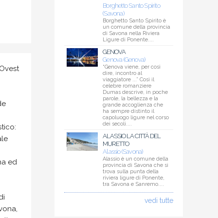
Borghetto Santo Spirito
(Savona)
Borghetto Santo Spirito è
un comune della provincia
di Savona nella Riviera
Ligure di Ponente....
GENOVA
Genova (Genova)
“Genova viene, per così
 Ovest
dire, incontro al
viaggiatore ...” Così il
celebre romanziere
Dumas descrive, in poche
parole, la bellezza e la
de
grande accoglienza che
ha sempre distinto il
capoluogo ligure nel corso
dei secoli....
tico:
ALASSIO LA CITTÀ DEL
ale
MURETTO
Alassio (Savona)
Alassio è un comune della
na ed
provincia di Savona che si
trova sulla punta della
riviera ligure di Ponente,
tra Savona e Sanremo....
di
vedi tutte
vona,