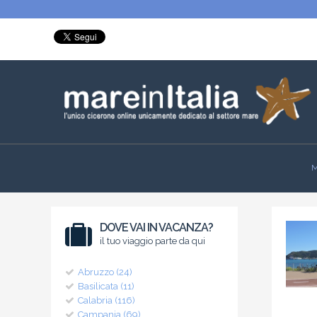
M
DOVE VAI IN VACANZA?
il tuo viaggio parte da qui
Abruzzo (24)
Basilicata (11)
Calabria (116)
Campania (69)