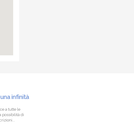
 una infinità
ce a tutte le
 possibilità di
izioni...