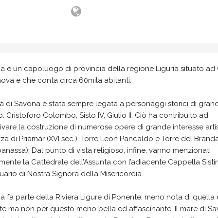
 è un capoluogo di provincia della regione Liguria situato ad
ova e che conta circa 60mila abitanti.
tà di Savona è stata sempre legata a personaggi storici di gran
o: Cristoforo Colombo, Sisto IV, Giulio II. Ciò ha contribuito ad
ivare la costruzione di numerose opere di grande interesse artis
za di Priamàr (XVI sec.), Torre Leon Pancaldo e Torre del Brand
nassa). Dal punto di vista religioso, infine, vanno menzionati
mente la Cattedrale dell’Assunta con l’adiacente Cappella Sisti
tuario di Nostra Signora della Misericordia.
 fa parte della Riviera Ligure di Ponente, meno nota di quella 
e ma non per questo meno bella ed affascinante. Il mare di Sa