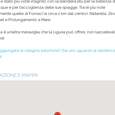
i, è stato più volte insignito con la Bandiera Blu per la bellezza d
que e per l’accoglienza delle sue spiagge. Tra le più note
mente quelle di Fornaci (a circa 2 km dal centro), Natarella, Zin
el e Prolungamento a Mare.
 è un’altra meraviglia che la Liguria può offrire, non lasciateve
re!
ggiungere la ciliegina sulla torta? Dai uno sguardo ai residence
!
AZIONE E MAPPA