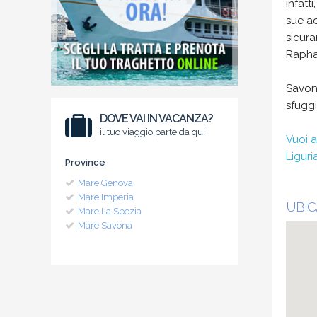
infatt
sue ac
sicura
Rapha
Savona
sfuggi
DOVE VAI IN VACANZA?
il tuo viaggio parte da qui
Vuoi a
Liguria
Province
Mare Genova
Mare Imperia
UBIC
Mare La Spezia
Mare Savona