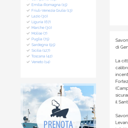
Emilia-Romagna (15)
Friuli-Venezia Giulia (13)
Lazio (30)
Liguria (67)
Marche (30)
Molise (7)
Puglia (75)
Savona
Sardegna (95)
di Gen
Sicilia (127)
Toscana (42)
La cit
Veneto (14)
calibr
incent
Fortez
(Campa
sicura
il San
Savona
Levant