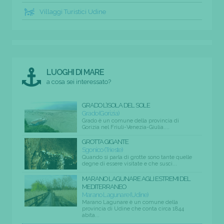
Villaggi Turistici Udine
LUOGHI DI MARE
a cosa sei interessato?
GRADO L’ISOLA DEL SOLE
Grado (Gorizia)
Grado è un comune della provincia di
Gorizia nel Friuli-Venezia-Giulia....
GROTTA GIGANTE
Sgonico (Trieste)
Quando si parla di grotte sono tante quelle
degne di essere visitate e che susci...
MARANO LAGUNARE AGLI ESTREMI DEL
MEDITERRANEO
Marano Lagunare (Udine)
Marano Lagunare è un comune della
provincia di Udine che conta circa 1844
abita...