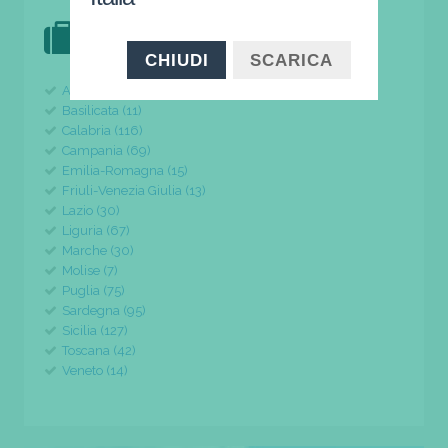
DOVE VAI IN VACANZA?
il tuo viaggio parte da qui
CHIUDI
SCARICA
Abruzzo (24)
Basilicata (11)
Calabria (116)
Campania (69)
Emilia-Romagna (15)
Friuli-Venezia Giulia (13)
Lazio (30)
Liguria (67)
Marche (30)
Molise (7)
Puglia (75)
Sardegna (95)
Sicilia (127)
Toscana (42)
Veneto (14)