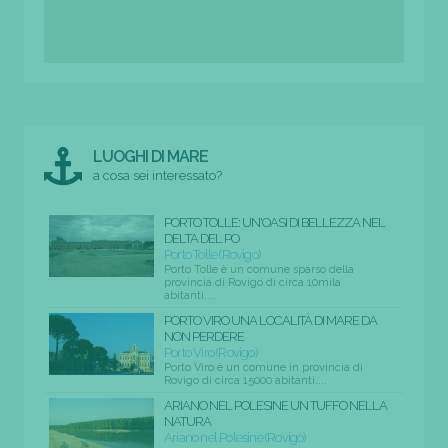
LUOGHI DI MARE
a cosa sei interessato?
PORTO TOLLE: UN'OASI DI BELLEZZA NEL
DELTA DEL PO
Porto Tolle (Rovigo)
Porto Tolle è un comune sparso della
provincia di Rovigo di circa 10mila
abitanti....
PORTO VIRO UNA LOCALITÀ DI MARE DA
NON PERDERE
Porto Viro (Rovigo)
Porto Viro è un comune in provincia di
Rovigo di circa 15000 abitanti....
ARIANO NEL POLESINE UN TUFFO NELLA
NATURA
Ariano nel Polesine (Rovigo)