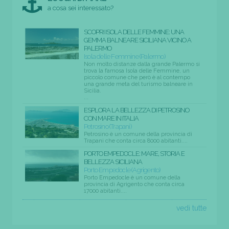
a cosa sei interessato?
SCOPRI ISOLA DELLE FEMMINE: UNA
GEMMA BALNEARE SICILIANA VICINO A
PALERMO
Isola delle Femmine (Palermo)
Non molto distanze dalla grande Palermo si
trova la famosa Isola delle Femmine, un
piccolo comune che però è al contempo
una grande meta del turismo balneare in
Sicilia.
...
ESPLORA LA BELLEZZA DI PETROSINO
CON MARE IN ITALIA
Petrosino (Trapani)
Petrosino è un comune della provincia di
Trapani che conta circa 8000 abitanti....
PORTO EMPEDOCLE: MARE, STORIA E
BELLEZZA SICILIANA
Porto Empedocle (Agrigento)
Porto Empedocle è un comune della
provincia di Agrigento che conta circa
17000 abitanti....
vedi tutte