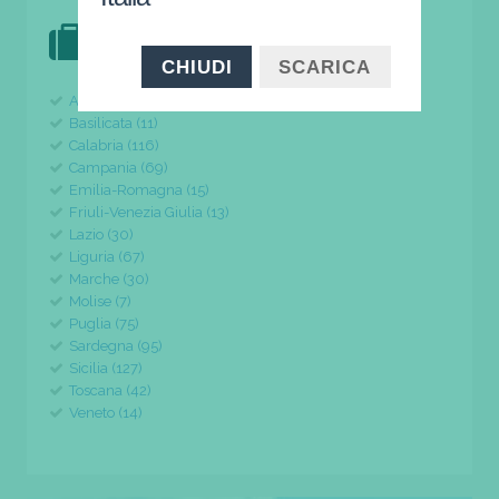
DOVE VAI IN VACANZA?
il tuo viaggio parte da qui
CHIUDI
SCARICA
Abruzzo (24)
Basilicata (11)
Calabria (116)
Campania (69)
Emilia-Romagna (15)
Friuli-Venezia Giulia (13)
Lazio (30)
Liguria (67)
Marche (30)
Molise (7)
Puglia (75)
Sardegna (95)
Sicilia (127)
Toscana (42)
Veneto (14)