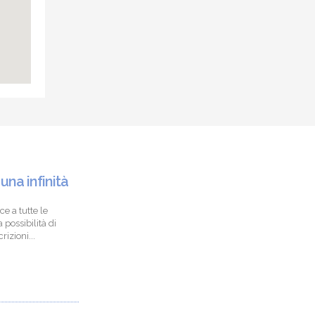
 una infinità
ce a tutte le
 possibilità di
izioni...