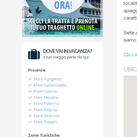
locali
spiagg
caratt
Siete 
siamo 
DOVE VAI IN VACANZA?
Clicca
il tuo viaggio parte da qui
UBIC
Province
Mare Agrigento
Mare Caltanissetta
Mare Catania
Mare Messina
Mare Palermo
Mare Ragusa
Mare Siracusa
Mare Trapani
Zone Turistiche