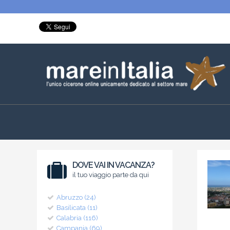
DOVE VAI IN VACANZA?
il tuo viaggio parte da qui
Abruzzo (24)
Basilicata (11)
Calabria (116)
Campania (69)