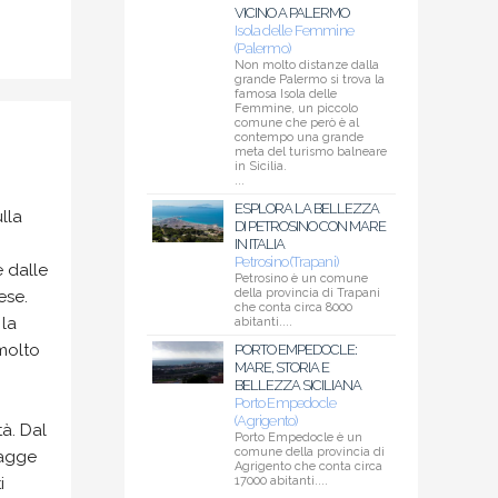
VICINO A PALERMO
Isola delle Femmine
(Palermo)
Non molto distanze dalla
grande Palermo si trova la
famosa Isola delle
Femmine, un piccolo
comune che però è al
0
contempo una grande
meta del turismo balneare
in Sicilia.
...
ESPLORA LA BELLEZZA
lla
DI PETROSINO CON MARE
IN ITALIA
Petrosino (Trapani)
e dalle
Petrosino è un comune
della provincia di Trapani
ese.
che conta circa 8000
 la
abitanti....
molto
PORTO EMPEDOCLE:
MARE, STORIA E
BELLEZZA SICILIANA
Porto Empedocle
(Agrigento)
tà. Dal
Porto Empedocle è un
comune della provincia di
iagge
Agrigento che conta circa
i
17000 abitanti....