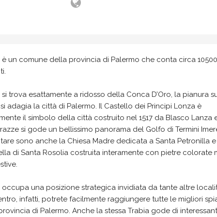
a è un comune della provincia di Palermo che conta circa 1050
i.
 si trova esattamente a ridosso della Conca D’Oro, la pianura su
si adagia la città di Palermo. Il Castello dei Principi Lonza è
mente il simbolo della città costruito nel 1517 da Blasco Lanza 
rrazze si gode un bellissimo panorama del Golfo di Termini Imer
itare sono anche la Chiesa Madre dedicata a Santa Petronilla e
la di Santa Rosolia costruita interamente con pietre colorate 
tive.
 occupa una posizione strategica invidiata da tante altre locali
ntro, infatti, potrete facilmente raggiungere tutte le migliori sp
provincia di Palermo. Anche la stessa Trabia gode di interessant