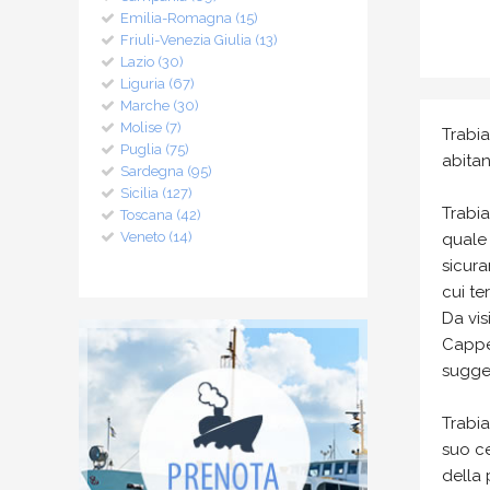
Emilia-Romagna (15)
Friuli-Venezia Giulia (13)
Lazio (30)
Liguria (67)
Marche (30)
Molise (7)
Trabi
Puglia (75)
abitant
Sardegna (95)
Sicilia (127)
Trabia
Toscana (42)
Veneto (14)
quale 
sicura
cui te
Da vis
Cappel
sugges
Trabia
suo ce
della 