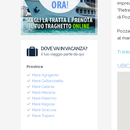
imprez
“Pietr
di Poz
Pozzal
al mar
DOVE VAI IN VACANZA?
Ti lin
il tuo viaggio parte da qui
UBIC
Province
Mare Agrigento
Mare Caltanissetta
Mare Catania
Mare Messina
Mare Palermo
Mare Ragusa
Mare Siracusa
Mare Trapani