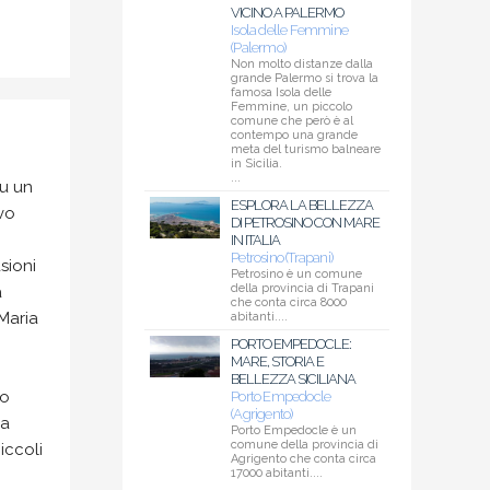
VICINO A PALERMO
Isola delle Femmine
(Palermo)
Non molto distanze dalla
grande Palermo si trova la
famosa Isola delle
Femmine, un piccolo
comune che però è al
contempo una grande
meta del turismo balneare
in Sicilia.
...
su un
ESPLORA LA BELLEZZA
vo
DI PETROSINO CON MARE
IN ITALIA
Petrosino (Trapani)
sioni
Petrosino è un comune
della provincia di Trapani
a
che conta circa 8000
 Maria
abitanti....
PORTO EMPEDOCLE:
MARE, STORIA E
BELLEZZA SICILIANA
no
Porto Empedocle
(Agrigento)
ia
Porto Empedocle è un
comune della provincia di
iccoli
Agrigento che conta circa
17000 abitanti....