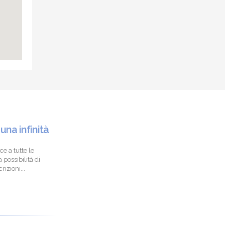
 una infinità
ce a tutte le
 possibilità di
izioni...