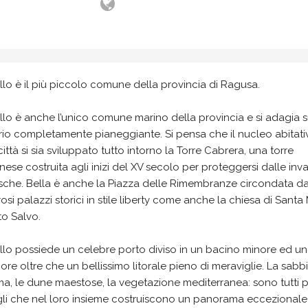
lo è il più piccolo comune della provincia di Ragusa.
lo è anche l’unico comune marino della provincia e si adagia 
orio completamente pianeggiante. Si pensa che il nucleo abitati
città si sia sviluppato tutto intorno la Torre Cabrera, una torre
ese costruita agli inizi del XV secolo per proteggersi dalle inva
esche. Bella è anche la Piazza delle Rimembranze circondata d
si palazzi storici in stile liberty come anche la chiesa di Santa
to Salvo.
llo possiede un celebre porto diviso in un bacino minore ed u
re oltre che un bellissimo litorale pieno di meraviglie. La sabb
ima, le dune maestose, la vegetazione mediterranea: sono tutti p
gli che nel loro insieme costruiscono un panorama eccezionale