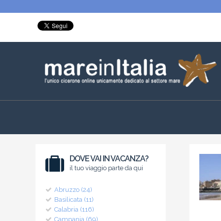
DOVE VAI IN VACANZA?
il tuo viaggio parte da qui
Abruzzo (24)
Basilicata (11)
Calabria (116)
Campania (69)