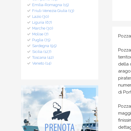
Emilia-Romagna (15)
Friuli-Venezia Giulia (13)
Lazio (30)
Liguria (67)
Marche (30)
Molise (7)
Pozzal
Puglia (75)
Sardegna (95)
Pozzal
Sicilia (127)
territ
Toscana (42)
Veneto (14)
della 
aragon
pirat
numero
di Por
Pozza
maggio
finiss
detta