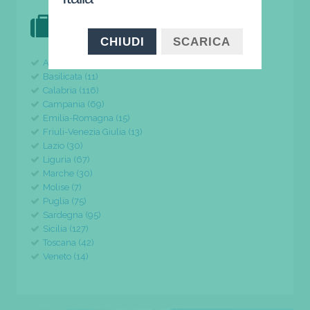
DOVE VAI IN VACANZA?
il tuo viaggio parte da qui
CHIUDI
SCARICA
Abruzzo (24)
Basilicata (11)
Calabria (116)
Campania (69)
Emilia-Romagna (15)
Friuli-Venezia Giulia (13)
Lazio (30)
Liguria (67)
Marche (30)
Molise (7)
Puglia (75)
Sardegna (95)
Sicilia (127)
Toscana (42)
Veneto (14)