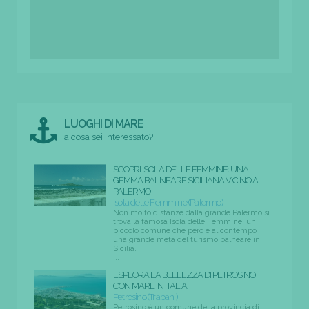
LUOGHI DI MARE
a cosa sei interessato?
SCOPRI ISOLA DELLE FEMMINE: UNA
GEMMA BALNEARE SICILIANA VICINO A
PALERMO
Isola delle Femmine (Palermo)
Non molto distanze dalla grande Palermo si
trova la famosa Isola delle Femmine, un
piccolo comune che però è al contempo
una grande meta del turismo balneare in
Sicilia.
...
ESPLORA LA BELLEZZA DI PETROSINO
CON MARE IN ITALIA
Petrosino (Trapani)
Petrosino è un comune della provincia di