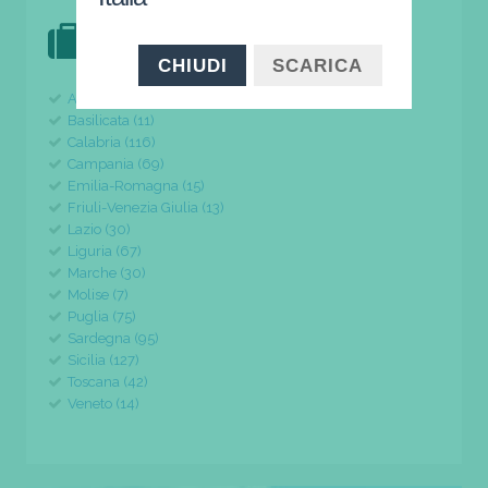
DOVE VAI IN VACANZA?
il tuo viaggio parte da qui
CHIUDI
SCARICA
Abruzzo (24)
Basilicata (11)
Calabria (116)
Campania (69)
Emilia-Romagna (15)
Friuli-Venezia Giulia (13)
Lazio (30)
Liguria (67)
Marche (30)
Molise (7)
Puglia (75)
Sardegna (95)
Sicilia (127)
Toscana (42)
Veneto (14)