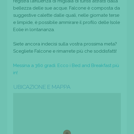
registra l’affluenza di migliaia di turisti attratti dalla
bellezza delle sue acque. Falcone è composta da
suggestive calette dalle quali, nelle giornate terse
e limpide, è possibile ammirare il profilo delle Isole
Eolie in lontananza.
Siete ancora indecisi sulla vostra prossima meta?
Scegliete Falcone e rimarrete più che soddisfatti!
Messina a 360 gradi. Ecco i Bed and Breakfast più
in!
UBICAZIONE E MAPPA