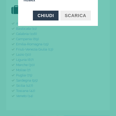
DOVE VAI IN VACANZA?
il tuo viaggio parte da qui
CHIUDI
SCARICA
Abruzzo (24)
Basilicata (11)
Calabria (116)
Campania (69)
Emilia-Romagna (15)
Friuli-Venezia Giulia (13)
Lazio (30)
Liguria (67)
Marche (30)
Molise (7)
Puglia (75)
Sardegna (95)
Sicilia (127)
Toscana (42)
Veneto (14)