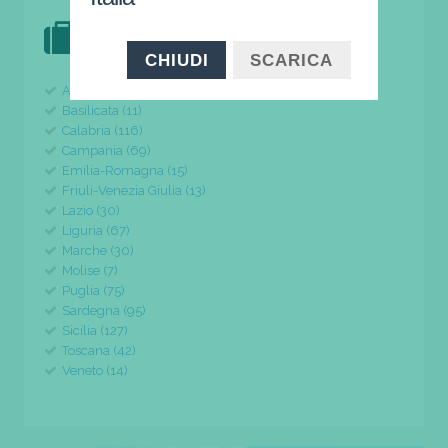
DOVE VAI IN VACANZA?
il tuo viaggio parte da qui
CHIUDI
SCARICA
Abruzzo (24)
Basilicata (11)
Calabria (116)
Campania (69)
Emilia-Romagna (15)
Friuli-Venezia Giulia (13)
Lazio (30)
Liguria (67)
Marche (30)
Molise (7)
Puglia (75)
Sardegna (95)
Sicilia (127)
Toscana (42)
Veneto (14)