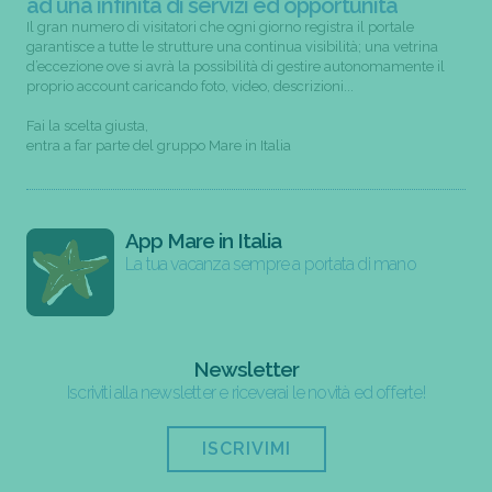
ad una infinità di servizi ed opportunità
Il gran numero di visitatori che ogni giorno registra il portale
garantisce a tutte le strutture una continua visibilità; una vetrina
d’eccezione ove si avrà la possibilità di gestire autonomamente il
proprio account caricando foto, video, descrizioni...
Fai la scelta giusta,
entra a far parte del gruppo Mare in Italia
App Mare in Italia
La tua vacanza sempre a portata di mano
Newsletter
Iscriviti alla newsletter e riceverai le novità ed offerte!
ISCRIVIMI