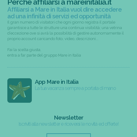
Perchè affiliarsi a mareinitalia.it
Affiliarsi a Mare in Italia vuol dire accedere
ad una infinità di servizi ed opportunità
Il gran numero di visitatori che ogni giorno registra il portale
garantisce a tutte le strutture una continua visibilità; una vetrina
d’eccezione ove si avrà la possibilità di gestire autonomamente il
proprio account caricando foto, video, descrizioni...
Fai la scelta giusta,
entra a far parte del gruppo Mare in Italia
App Mare in Italia
La tua vacanza sempre a portata di mano
Newsletter
Iscriviti alla newsletter e riceverai le novità ed offerte!