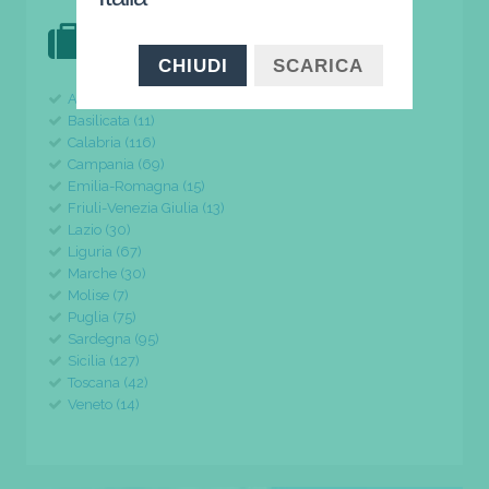
DOVE VAI IN VACANZA?
il tuo viaggio parte da qui
CHIUDI
SCARICA
Abruzzo (24)
Basilicata (11)
Calabria (116)
Campania (69)
Emilia-Romagna (15)
Friuli-Venezia Giulia (13)
Lazio (30)
Liguria (67)
Marche (30)
Molise (7)
Puglia (75)
Sardegna (95)
Sicilia (127)
Toscana (42)
Veneto (14)