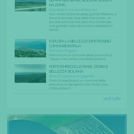
GEMMA BALNEARE SICILIANA VICINO A
PALERMO
Isola delle Femmine (Palermo)
Non molto distanze dalla grande Palermo si
trova la famosa Isola delle Femmine, un
piccolo comune che però è al contempo
una grande meta del turismo balneare in
Sicilia.
...
ESPLORA LA BELLEZZA DI PETROSINO
CON MARE IN ITALIA
Petrosino (Trapani)
Petrosino è un comune della provincia di
Trapani che conta circa 8000 abitanti....
PORTO EMPEDOCLE: MARE, STORIA E
BELLEZZA SICILIANA
Porto Empedocle (Agrigento)
Porto Empedocle è un comune della
provincia di Agrigento che conta circa
17000 abitanti....
vedi tutte