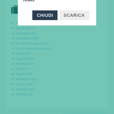
DOVE VAI IN VACANZA?
il tuo viaggio parte da qui
CHIUDI
SCARICA
Abruzzo (24)
Basilicata (11)
Calabria (116)
Campania (69)
Emilia-Romagna (15)
Friuli-Venezia Giulia (13)
Lazio (30)
Liguria (67)
Marche (30)
Molise (7)
Puglia (75)
Sardegna (95)
Sicilia (127)
Toscana (42)
Veneto (14)