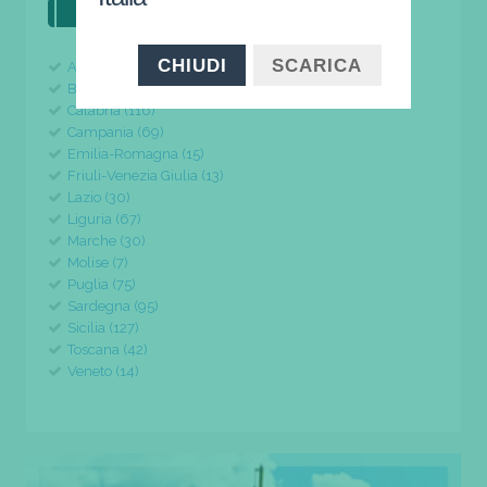
il tuo viaggio parte da qui
CHIUDI
SCARICA
Abruzzo (24)
Basilicata (11)
Calabria (116)
Campania (69)
Emilia-Romagna (15)
Friuli-Venezia Giulia (13)
Lazio (30)
Liguria (67)
Marche (30)
Molise (7)
Puglia (75)
Sardegna (95)
Sicilia (127)
Toscana (42)
Veneto (14)