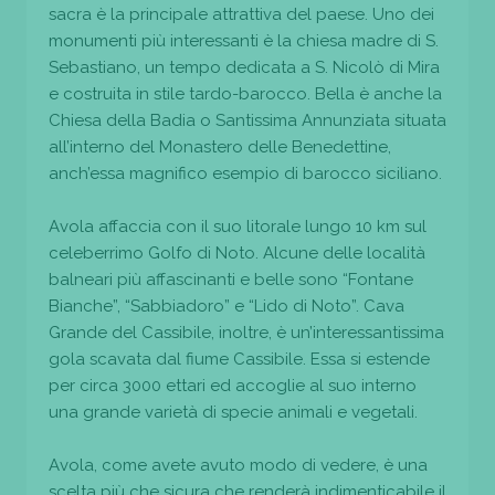
sacra è la principale attrattiva del paese. Uno dei
monumenti più interessanti è la chiesa madre di S.
Sebastiano, un tempo dedicata a S. Nicolò di Mira
e costruita in stile tardo-barocco. Bella è anche la
Chiesa della Badia o Santissima Annunziata situata
all’interno del Monastero delle Benedettine,
anch’essa magnifico esempio di barocco siciliano.
Avola affaccia con il suo litorale lungo 10 km sul
celeberrimo Golfo di Noto. Alcune delle località
balneari più affascinanti e belle sono “Fontane
Bianche”, “Sabbiadoro” e “Lido di Noto”. Cava
Grande del Cassibile, inoltre, è un’interessantissima
gola scavata dal fiume Cassibile. Essa si estende
per circa 3000 ettari ed accoglie al suo interno
una grande varietà di specie animali e vegetali.
Avola, come avete avuto modo di vedere, è una
scelta più che sicura che renderà indimenticabile il