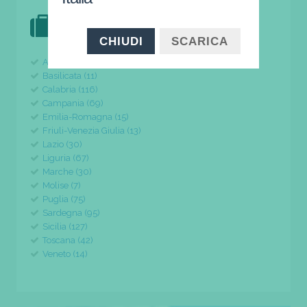
DOVE VAI IN VACANZA?
il tuo viaggio parte da qui
CHIUDI
SCARICA
Abruzzo (24)
Basilicata (11)
Calabria (116)
Campania (69)
Emilia-Romagna (15)
Friuli-Venezia Giulia (13)
Lazio (30)
Liguria (67)
Marche (30)
Molise (7)
Puglia (75)
Sardegna (95)
Sicilia (127)
Toscana (42)
Veneto (14)