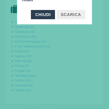
DOVE VAI IN VACANZA?
il tuo viaggio parte da qui
CHIUDI
SCARICA
Abruzzo (24)
Basilicata (11)
Calabria (116)
Campania (69)
Emilia-Romagna (15)
Friuli-Venezia Giulia (13)
Lazio (30)
Liguria (67)
Marche (30)
Molise (7)
Puglia (75)
Sardegna (95)
Sicilia (127)
Toscana (42)
Veneto (14)