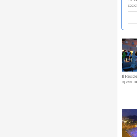
soddi
Il Resid
appartam