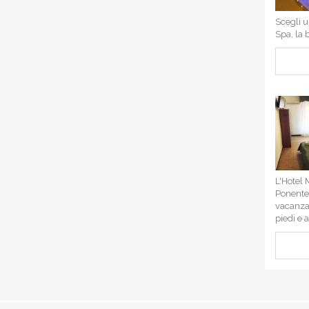
Scegli u
Spa, la b
L'Hotel 
Ponente 
vacanza 
piedi e 