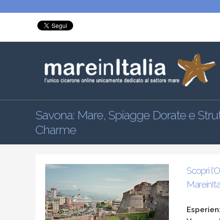
Savona: Mare, Spiagge Dorate e Strutt
Charme
Scopri l'
MareinItali
Esperienz