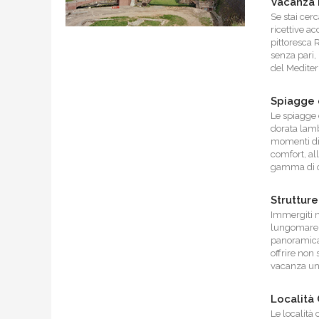
Vacanza 
Se stai cer
ricettive ac
pittoresca 
senza pari,
del Mediter
Spiagge 
Le spiagge 
dorata lamb
momenti di 
comfort, al
gamma di op
Strutture
Immergiti n
lungomare, 
panoramica 
offrire non
vacanza un
Località 
Le località 