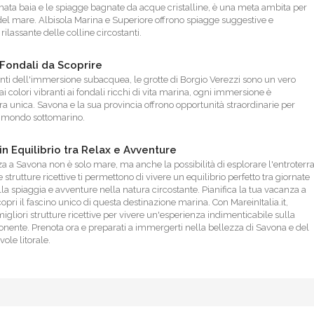
mata baia e le spiagge bagnate da acque cristalline, è una meta ambita per
del mare. Albisola Marina e Superiore offrono spiagge suggestive e
rilassante delle colline circostanti.
 Fondali da Scoprire
nti dell'immersione subacquea, le grotte di Borgio Verezzi sono un vero
i colori vibranti ai fondali ricchi di vita marina, ogni immersione è
a unica. Savona e la sua provincia offrono opportunità straordinarie per
l mondo sottomarino.
n Equilibrio tra Relax e Avventure
 a Savona non è solo mare, ma anche la possibilità di esplorare l'entroterr
e strutture ricettive ti permettono di vivere un equilibrio perfetto tra giornate
lla spiaggia e avventure nella natura circostante. Pianifica la tua vacanza a
opri il fascino unico di questa destinazione marina. Con MareinItalia.it,
migliori strutture ricettive per vivere un'esperienza indimenticabile sulla
Ponente. Prenota ora e preparati a immergerti nella bellezza di Savona e del
ole litorale.