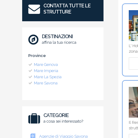
CONTATTA TUTTE LE
STRUTTURE
DESTINAZIONI
affina la tua ricerca
L' Ho
zona 
Province
Mare Genova
Mare Imperia
Mare La Spezia
Mare Savona
CATEGORIE
a cosa sei interessato?
Il Re
strut
Agenzie di Viaggio Savona