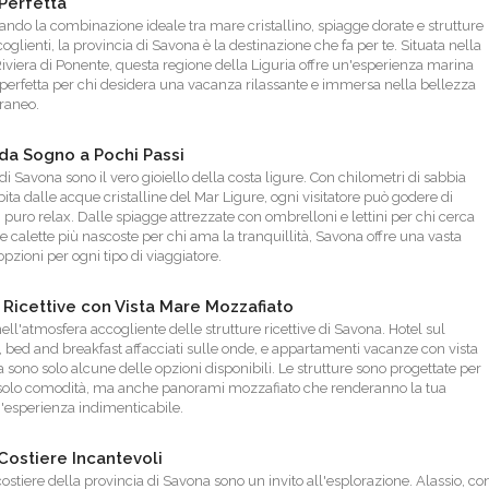
Perfetta
cando la combinazione ideale tra mare cristallino, spiagge dorate e strutture
coglienti, la provincia di Savona è la destinazione che fa per te. Situata nella
Riviera di Ponente, questa regione della Liguria offre un'esperienza marina
 perfetta per chi desidera una vacanza rilassante e immersa nella bellezza
raneo.
da Sogno a Pochi Passi
di Savona sono il vero gioiello della costa ligure. Con chilometri di sabbia
ita dalle acque cristalline del Mar Ligure, ogni visitatore può godere di
puro relax. Dalle spiagge attrezzate con ombrelloni e lettini per chi cerca
le calette più nascoste per chi ama la tranquillità, Savona offre una vasta
zioni per ogni tipo di viaggiatore.
 Ricettive con Vista Mare Mozzafiato
ell'atmosfera accogliente delle strutture ricettive di Savona. Hotel sul
bed and breakfast affacciati sulle onde, e appartamenti vacanze con vista
sono solo alcune delle opzioni disponibili. Le strutture sono progettate per
 solo comodità, ma anche panorami mozzafiato che renderanno la tua
'esperienza indimenticabile.
Costiere Incantevoli
costiere della provincia di Savona sono un invito all'esplorazione. Alassio, co