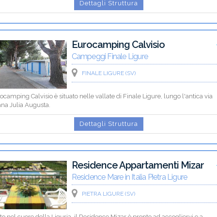
Dettagli Struttura
Eurocamping Calvisio
Campeggi Finale Ligure
FINALE LIGURE (SV)
ocamping Calvisio è situato nelle vallate di Finale Ligure, lungo l'antica via
na Julia Augusta.
Dettagli Struttura
Residence Appartamenti Mizar
Residence Mare in Italia Pietra Ligure
PIETRA LIGURE (SV)
to nel cuore della Liguria, il Residence Mizar è pronto ad accogliervi e a