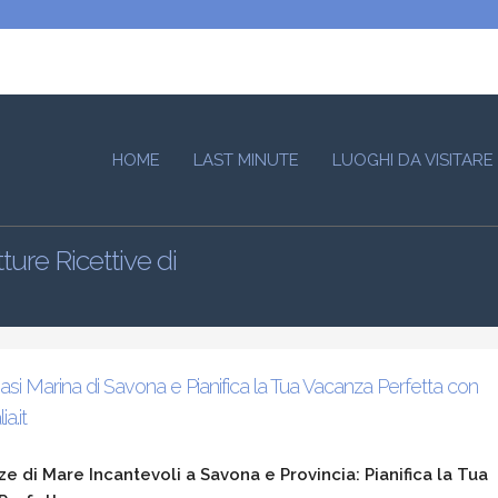
HOME
LAST MINUTE
LUOGHI DA VISITARE
ure Ricettive di
Oasi Marina di Savona e Pianifica la Tua Vacanza Perfetta con
a.it
e di Mare Incantevoli a Savona e Provincia: Pianifica la Tua