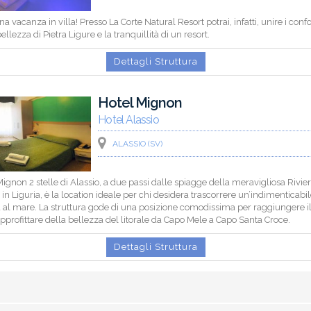
na vacanza in villa! Presso La Corte Natural Resort potrai, infatti, unire i confo
ellezza di Pietra Ligure e la tranquillità di un resort.
Dettagli Struttura
Hotel Mignon
Hotel Alassio
ALASSIO (SV)
Mignon 2 stelle di Alassio, a due passi dalle spiagge della meravigliosa Rivier
in Liguria, è la location ideale per chi desidera trascorrere un’indimenticabi
al mare. La struttura gode di una posizione comodissima per raggiungere i
approfittare della bellezza del litorale da Capo Mele a Capo Santa Croce.
Dettagli Struttura