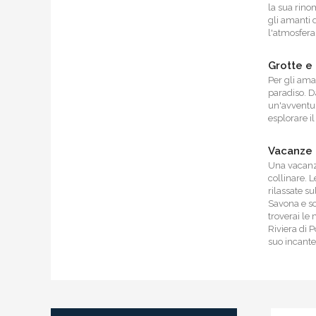
la sua rino
gli amanti 
l'atmosfera 
Grotte e
Per gli ama
paradiso. Da
un'avventur
esplorare i
Vacanze i
Una vacanza
collinare. L
rilassate su
Savona e sc
troverai le 
Riviera di 
suo incantev