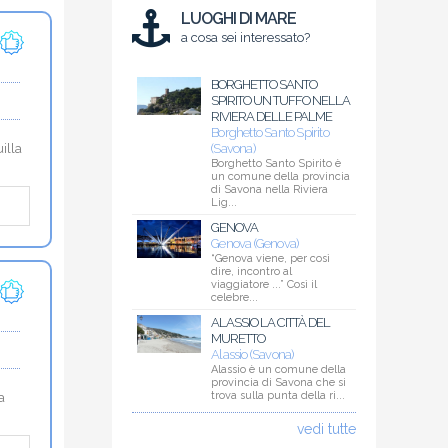
LUOGHI DI MARE
a cosa sei interessato?
BORGHETTO SANTO
SPIRITO UN TUFFO NELLA
RIVIERA DELLE PALME
Borghetto Santo Spirito
(Savona)
illa
Borghetto Santo Spirito è
un comune della provincia
di Savona nella Riviera
Lig...
GENOVA
Genova (Genova)
“Genova viene, per così
dire, incontro al
viaggiatore ...” Così il
celebre...
ALASSIO LA CITTÀ DEL
MURETTO
Alassio (Savona)
Alassio è un comune della
provincia di Savona che si
trova sulla punta della ri...
a
vedi tutte