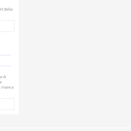
rt della
a di
le
l mare a