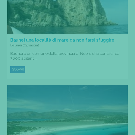
Baunei una località di mare da non farsi sfuggire
Baunei (Ogliastra)
Baunei è un comune della provincia di Nuoro che conta circa
3600 abitanti....
SCOPRI