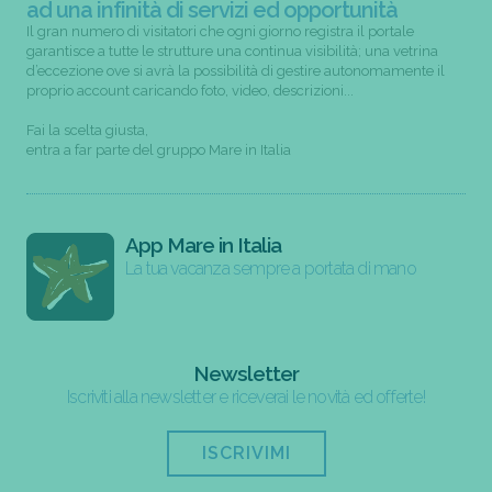
ad una infinità di servizi ed opportunità
Il gran numero di visitatori che ogni giorno registra il portale
garantisce a tutte le strutture una continua visibilità; una vetrina
d’eccezione ove si avrà la possibilità di gestire autonomamente il
proprio account caricando foto, video, descrizioni...
Fai la scelta giusta,
entra a far parte del gruppo Mare in Italia
App Mare in Italia
La tua vacanza sempre a portata di mano
Newsletter
Iscriviti alla newsletter e riceverai le novità ed offerte!
ISCRIVIMI