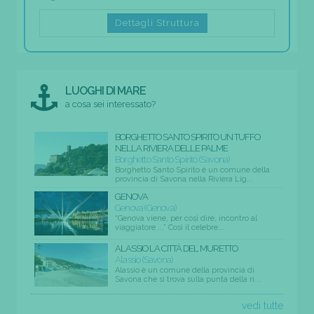
Dettagli Struttura
LUOGHI DI MARE
a cosa sei interessato?
BORGHETTO SANTO SPIRITO UN TUFFO
NELLA RIVIERA DELLE PALME
Borghetto Santo Spirito (Savona)
Borghetto Santo Spirito è un comune della
provincia di Savona nella Riviera Lig...
GENOVA
Genova (Genova)
“Genova viene, per così dire, incontro al
viaggiatore ...” Così il celebre...
ALASSIO LA CITTÀ DEL MURETTO
Alassio (Savona)
Alassio è un comune della provincia di
Savona che si trova sulla punta della ri...
vedi tutte