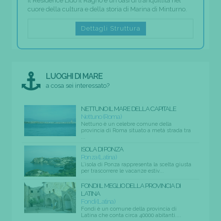
Il Residence Lido Il Ragno è un'oasi di tranquillità nel
cuore della cultura e della storia di Marina di Minturno.
Dettagli Struttura
LUOGHI DI MARE
a cosa sei interessato?
NETTUNO IL MARE DELLA CAPITALE
Nettuno (Roma)
Nettuno è un celebre comune della
provincia di Roma situato a metà strada tra
...
ISOLA DI PONZA
Ponza (Latina)
L’isola di Ponza rappresenta la scelta giusta
per trascorrere le vacanze estiv...
FONDI IL MEGLIO DELLA PROVINCIA DI
LATINA
Fondi (Latina)
Fondi è un comune della provincia di
Latina che conta circa 40000 abitanti....