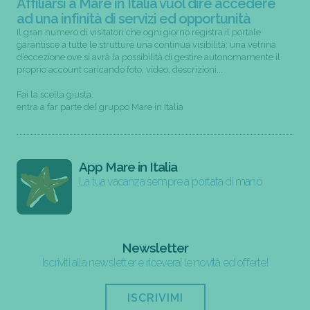
Affiliarsi a Mare in Italia vuol dire accedere
ad una infinità di servizi ed opportunità
Il gran numero di visitatori che ogni giorno registra il portale
garantisce a tutte le strutture una continua visibilità; una vetrina
d’eccezione ove si avrà la possibilità di gestire autonomamente il
proprio account caricando foto, video, descrizioni...
Fai la scelta giusta,
entra a far parte del gruppo Mare in Italia
App Mare in Italia
La tua vacanza sempre a portata di mano
Newsletter
Iscriviti alla newsletter e riceverai le novità ed offerte!
ISCRIVIMI