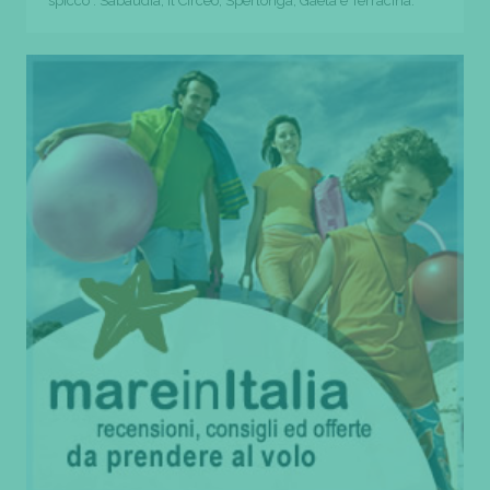
spicco : Sabaudia, il Circeo, Sperlonga, Gaeta e Terracina.