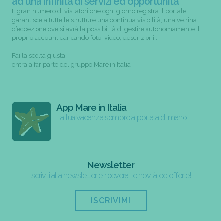
ad una infinità di servizi ed opportunità
Il gran numero di visitatori che ogni giorno registra il portale
garantisce a tutte le strutture una continua visibilità; una vetrina
d’eccezione ove si avrà la possibilità di gestire autonomamente il
proprio account caricando foto, video, descrizioni...
Fai la scelta giusta,
entra a far parte del gruppo Mare in Italia
App Mare in Italia
La tua vacanza sempre a portata di mano
Newsletter
Iscriviti alla newsletter e riceverai le novità ed offerte!
ISCRIVIMI