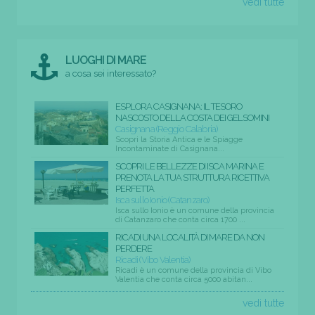
vedi tutte
LUOGHI DI MARE
a cosa sei interessato?
ESPLORA CASIGNANA: IL TESORO
NASCOSTO DELLA COSTA DEI GELSOMINI
Casignana (Reggio Calabria)
Scopri la Storia Antica e le Spiagge
Incontaminate di Casignana...
SCOPRI LE BELLEZZE DI ISCA MARINA E
PRENOTA LA TUA STRUTTURA RICETTIVA
PERFETTA
Isca sullo Ionio (Catanzaro)
Isca sullo Ionio è un comune della provincia
di Catanzaro che conta circa 1700 ...
RICADI UNA LOCALITÀ DI MARE DA NON
PERDERE
Ricadi (Vibo Valentia)
Ricadi è un comune della provincia di Vibo
Valentia che conta circa 5000 abitan...
vedi tutte