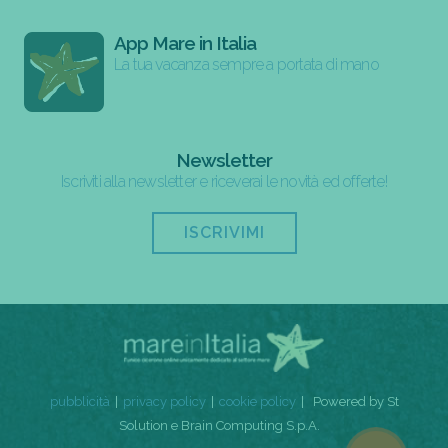
App Mare in Italia
La tua vacanza sempre a portata di mano
Newsletter
Iscriviti alla newsletter e riceverai le novità ed offerte!
ISCRIVIMI
pubblicità
privacy policy
cookie policy
Powered by St
Solution e Brain Computing S.p.A.