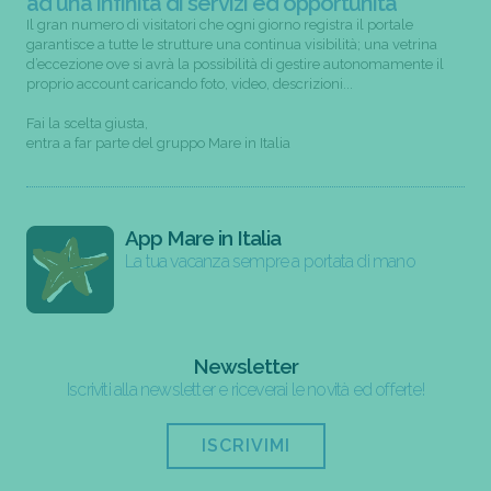
ad una infinità di servizi ed opportunità
Il gran numero di visitatori che ogni giorno registra il portale
garantisce a tutte le strutture una continua visibilità; una vetrina
d’eccezione ove si avrà la possibilità di gestire autonomamente il
proprio account caricando foto, video, descrizioni...
Fai la scelta giusta,
entra a far parte del gruppo Mare in Italia
App Mare in Italia
La tua vacanza sempre a portata di mano
Newsletter
Iscriviti alla newsletter e riceverai le novità ed offerte!
ISCRIVIMI