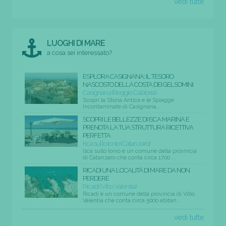
vedi tutte
LUOGHI DI MARE
a cosa sei interessato?
ESPLORA CASIGNANA: IL TESORO
NASCOSTO DELLA COSTA DEI GELSOMINI
Casignana (Reggio Calabria)
Scopri la Storia Antica e le Spiagge
Incontaminate di Casignana...
SCOPRI LE BELLEZZE DI ISCA MARINA E
PRENOTA LA TUA STRUTTURA RICETTIVA
PERFETTA
Isca sullo Ionio (Catanzaro)
Isca sullo Ionio è un comune della provincia
di Catanzaro che conta circa 1700 ...
RICADI UNA LOCALITÀ DI MARE DA NON
PERDERE
Ricadi (Vibo Valentia)
Ricadi è un comune della provincia di Vibo
Valentia che conta circa 5000 abitan...
vedi tutte