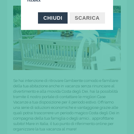
CHIUDI
SCARICA
Se hai intenzione di ritrovare l’ambiente comodo e familiare
della tua abitazione anche in vacanza senza rinunciare al
divertimento e alla movida Costa degli Dei, hai la possibilità
tramite il nostro portale di contattare le migliori Case
Vacanze a tua disposizione per il periodo estivo. Offriamo
una serie di soluzioni economiche e vantaggiose grazie alle
quali potrai trascorrere un periodo magico Costa degli Dei in
compagnia della tua famiglia o degli amici… approfittane
subito! Mare in Italia, il tuo punto di riferimento online per
organizzare la tua vacanza al mare!