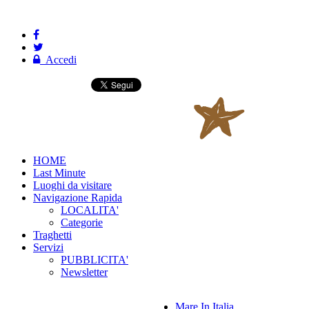
Accedi
HOME
Last Minute
Luoghi da visitare
Navigazione Rapida
LOCALITA'
Categorie
Traghetti
Servizi
PUBBLICITA'
Newsletter
Mare In Italia