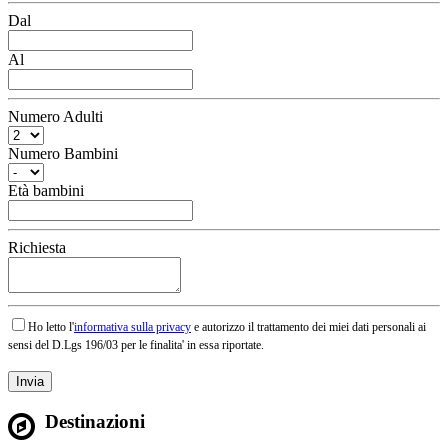
Dal
Al
Numero Adulti
Numero Bambini
Età bambini
Richiesta
Ho letto l'
informativa sulla privacy
e autorizzo il trattamento dei miei dati personali ai
sensi del D.Lgs 196/03 per le finalita' in essa riportate.
Destinazioni