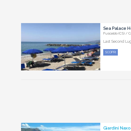
Sea Palace H
Fuscaldo (CS) / C
Last Second Lugl
SCOPRI
Giardini Naxo