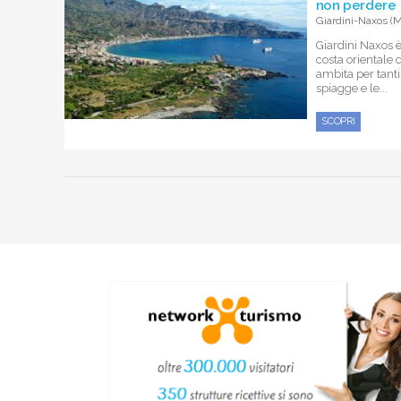
non perdere
Giardini-Naxos (
Giardini Naxos è
costa orientale 
ambita per tanti
spiagge e le...
SCOPRI