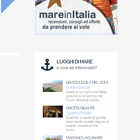
LUOGHI DI MARE
a cosa sei interessato?
GRADO L’ISOLA DEL SOLE
Grado (Gorizia)
Grado è un comune della
provincia di Gorizia nel
Friuli-Venezia-Giulia....
GROTTA GIGANTE
Sgonico (Trieste)
Quando si parla di grotte
sono tante quelle degne di
essere visitate e che
susci...
MARANO LAGUNARE