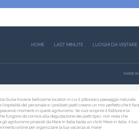
HOME
LAST MINUTE
LUOGHI DA VISITARE
MARE IN 
ia Giulia troverai bellissime location in cui il pittoresco paesaggio naturale
 e l’ospitalità del personale e i prelibati piatti creano un mix perfetto che ti far
piacevoli momenti in questi agriturismo. Se vuoi scoprire il folklore e la
che fungono da cornice alla degustazione dei piatti tipici, non resta che
a gli agriturismo proposti da Mare In Italia basta un click! Mare in italia, il tuo
ferimento online per organizzare la tua vacanza al mare!