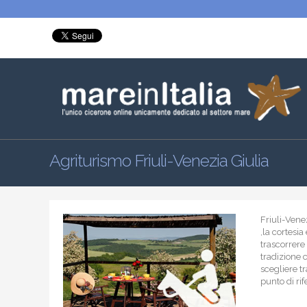
Agriturismo Friuli-Venezia Giulia
Friuli-Venez
,la cortesia
trascorrere 
tradizione 
scegliere tr
punto di ri