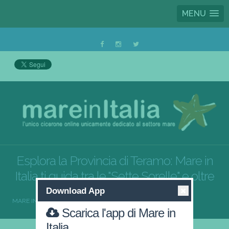
MENU
Esplora la Provincia di Teramo: Mare in
Italia ti guida tra le "Sette Sorelle" e oltre
Download App
MARE IN ITALIA
ABRUZZO
TERAMO
Scarica l'app di Mare in
Italia