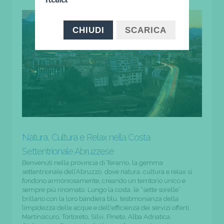
CHIUDI
SCARICA
Natura, Cultura e Relax nella Costa
Settentrionale Abruzzese
Benvenuti nella provincia di Teramo, la gemma
settentrionale dell’Abruzzo, dove natura, cultura e relax si
fondono armoniosamente, creando un territorio unico e
sempre più rinomato. Lungo la costa, le “sette sorelle”
brillano con la loro bandiera blu, testimonianza della
limpidezza delle acque e dell'efficienza dei servizi offerti.
Martinsicuro, Tortoreto, Silvi, Pineto, Alba Adriatica,