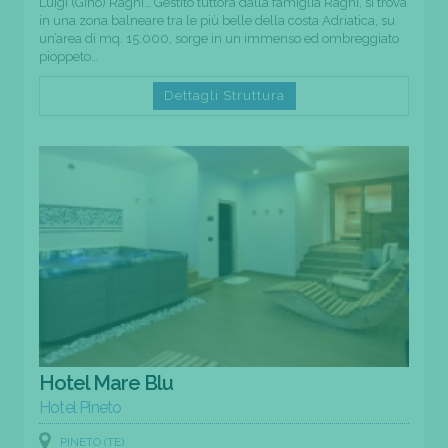
Luigi (Gino) Ragni… Gestito tuttora dalla famiglia Ragni, si trova
in una zona balneare tra le più belle della costa Adriatica, su
un’area di mq. 15.000, sorge in un immenso ed ombreggiato
pioppeto…
Dettagli Struttura
Hotel Mare Blu
Hotel Pineto
PINETO (TE)