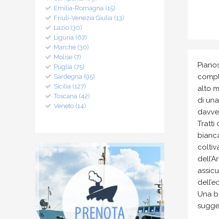
Emilia-Romagna (15)
Friuli-Venezia Giulia (13)
Lazio (30)
Liguria (67)
Marche (30)
Molise (7)
Pianos
Puglia (75)
compl
Sardegna (95)
Sicilia (127)
alto m
Toscana (42)
di un
Veneto (14)
davver
Tratti
bianca
coltiv
dell’A
assicu
dell’e
Una be
sugger