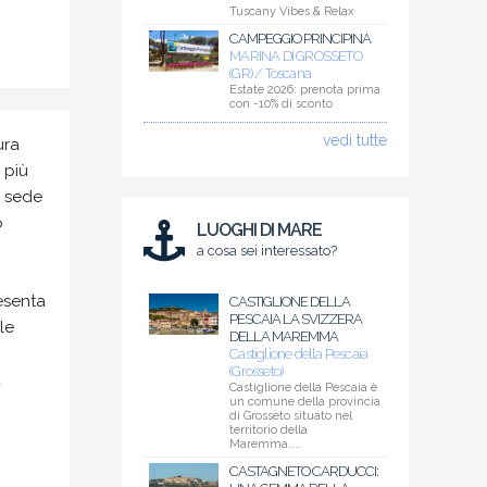
Tuscany Vibes & Relax
CAMPEGGIO PRINCIPINA
MARINA DI GROSSETO
(GR) / Toscana
Estate 2026: prenota prima
con -10% di sconto
vedi tutte
ura
 più
a sede
o
LUOGHI DI MARE
a cosa sei interessato?
esenta
CASTIGLIONE DELLA
PESCAIA LA SVIZZERA
le
DELLA MAREMMA
Castiglione della Pescaia
(Grosseto)
a
Castiglione della Pescaia è
un comune della provincia
di Grosseto situato nel
territorio della
Maremma....
CASTAGNETO CARDUCCI: