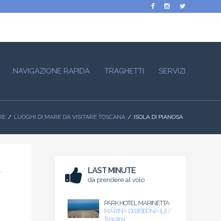
NAVIGAZIONE RAPIDA
TRAGHETTI
SERVIZI
RE
LUOGHI DI MARE DA VISITARE TOSCANA
ISOLA DI PIANOSA
LAST MINUTE
da prendere al volo
PARK HOTEL MARINETTA
MARINA DI BIBBONA (LI) /
Toscana