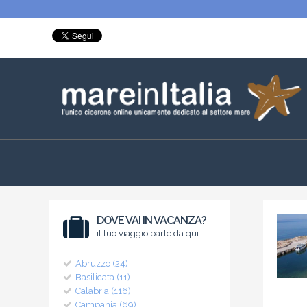
DOVE VAI IN VACANZA?
il tuo viaggio parte da qui
Abruzzo (24)
Basilicata (11)
Calabria (116)
Campania (69)