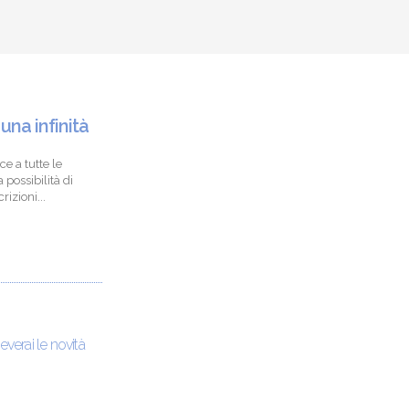
 una infinità
ce a tutte le
 possibilità di
izioni...
ceverai le novità