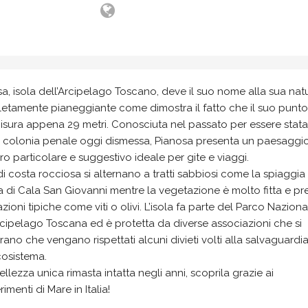
a, isola dell’Arcipelago Toscano, deve il suo nome alla sua nat
etamente pianeggiante come dimostra il fatto che il suo punto
isura appena 29 metri. Conosciuta nel passato per essere stat
a colonia penale oggi dismessa, Pianosa presenta un paesaggi
o particolare e suggestivo ideale per gite e viaggi.
 di costa rocciosa si alternano a tratti sabbiosi come la spiaggia
 di Cala San Giovanni mentre la vegetazione è molto fitta e pr
azioni tipiche come viti o olivi. L’isola fa parte del Parco Naziona
rcipelago Toscana ed è protetta da diverse associazioni che si
rano che vengano rispettati alcuni divieti volti alla salvaguardi
cosistema.
llezza unica rimasta intatta negli anni, scoprila grazie ai
imenti di Mare in Italia!