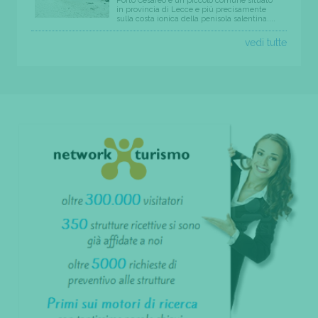
Porto Cesareo è un piccolo comune situato
in provincia di Lecce e più precisamente
sulla costa ionica della penisola salentina....
vedi tutte