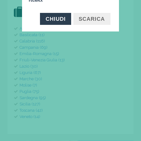
DOVE VAI IN VACANZA?
il tuo viaggio parte da qui
CHIUDI
SCARICA
Abruzzo (24)
Basilicata (11)
Calabria (116)
Campania (69)
Emilia-Romagna (15)
Friuli-Venezia Giulia (13)
Lazio (30)
Liguria (67)
Marche (30)
Molise (7)
Puglia (75)
Sardegna (95)
Sicilia (127)
Toscana (42)
Veneto (14)