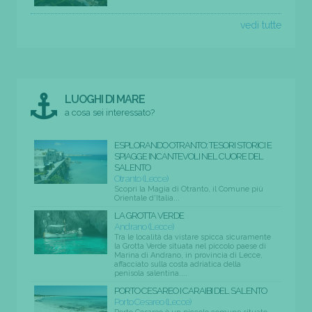
vedi tutte
LUOGHI DI MARE
a cosa sei interessato?
ESPLORANDO OTRANTO: TESORI STORICI E
SPIAGGE INCANTEVOLI NEL CUORE DEL
SALENTO
Otranto (Lecce)
Scopri la Magia di Otranto, il Comune più
Orientale d'Italia...
LA GROTTA VERDE
Andrano (Lecce)
Tra le località da vistare spicca sicuramente
la Grotta Verde situata nel piccolo paese di
Marina di Andrano, in provincia di Lecce,
affacciato sulla costa adriatica della
penisola salentina....
PORTO CESAREO I CARAIBI DEL SALENTO
Porto Cesareo (Lecce)