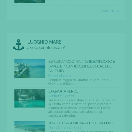
vedi tutte
LUOGHI DI MARE
a cosa sei interessato?
ESPLORANDO OTRANTO: TESORI STORICI E
SPIAGGE INCANTEVOLI NEL CUORE DEL
SALENTO
Otranto (Lecce)
Scopri la Magia di Otranto, il Comune più
Orientale d'Italia...
LA GROTTA VERDE
Andrano (Lecce)
Tra le località da vistare spicca sicuramente
la Grotta Verde situata nel piccolo paese di
Marina di Andrano, in provincia di Lecce,
affacciato sulla costa adriatica della
penisola salentina....
PORTO CESAREO I CARAIBI DEL SALENTO
Porto Cesareo (Lecce)