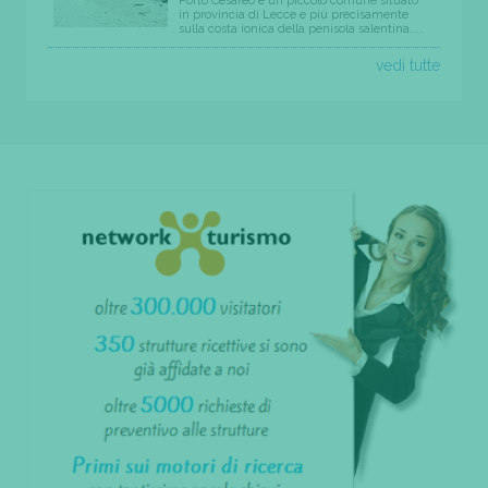
Porto Cesareo è un piccolo comune situato
in provincia di Lecce e più precisamente
sulla costa ionica della penisola salentina....
vedi tutte