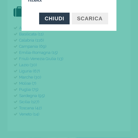
DOVE VAI IN VACANZA?
il tuo viaggio parte da qui
CHIUDI
SCARICA
Abruzzo (24)
Basilicata (11)
Calabria (116)
Campania (69)
Emilia-Romagna (15)
Friuli-Venezia Giulia (13)
Lazio (30)
Liguria (67)
Marche (30)
Molise (7)
Puglia (75)
Sardegna (95)
Sicilia (127)
Toscana (42)
Veneto (14)